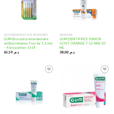
Ajouter
Ajouter
à la liste
à la liste
d’envies
d’envies
ACCESSSOIRES ET FILS DENTAIRES
DENTAIRE
GUM Brossette interdentaire
GUM DENTIFRICE JUNIOR
antibactérienne Trav-ler 1.3 mm
GOUT ORANGE 7-12 ANS 50
– 4 brossettes-1514
ML
65,59
د.م.
38,00
د.م.
Ajouter
Ajouter
à la liste
à la liste
d’envies
d’envies