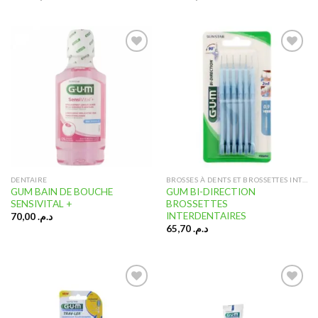
Ajouter
Ajouter
à la liste
à la liste
d’envies
d’envies
DENTAIRE
BROSSES À DENTS ET BROSSETTES INTERDENTAIRES
GUM BAIN DE BOUCHE
GUM BI-DIRECTION
SENSIVITAL +
BROSSETTES
INTERDENTAIRES
70,00
د.م.
65,70
د.م.