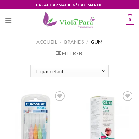
Skip
PARAPHARMACIE N°1 AU MAROC
to
content
0
ACCUEIL
/
BRANDS
/
GUM
FILTRER
Ajouter
Ajouter
à la liste
à la liste
d’envies
d’envies