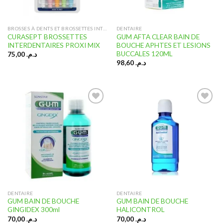
BROSSES À DENTS ET BROSSETTES INTERDENTAIRES
DENTAIRE
CURASEPT BROSSETTES
GUM AFTA CLEAR BAIN DE
INTERDENTAIRES PROXI MIX
BOUCHE APHTES ET LESIONS
BUCCALES 120ML
75,00
د.م.
98,60
د.م.
Ajouter
Ajouter
à la liste
à la liste
d’envies
d’envies
DENTAIRE
DENTAIRE
GUM BAIN DE BOUCHE
GUM BAIN DE BOUCHE
GINGIDEX 300ml
HALICONTROL
70,00
د.م.
70,00
د.م.