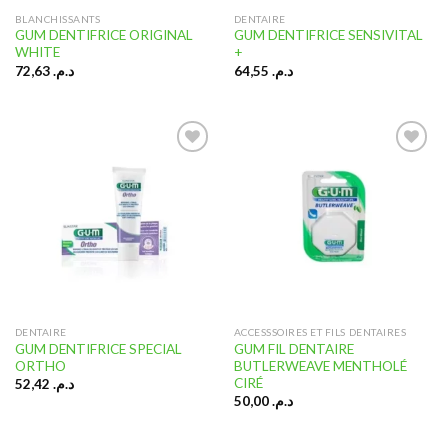
BLANCHISSANTS
DENTAIRE
GUM DENTIFRICE ORIGINAL
GUM DENTIFRICE SENSIVITAL
WHITE
+
72,63
د.م.
64,55
د.م.
Ajouter
Ajouter
à la liste
à la liste
d’envies
d’envies
DENTAIRE
ACCESSSOIRES ET FILS DENTAIRES
GUM DENTIFRICE SPECIAL
GUM FIL DENTAIRE
ORTHO
BUTLERWEAVE MENTHOLÉ
CIRÉ
52,42
د.م.
50,00
د.م.