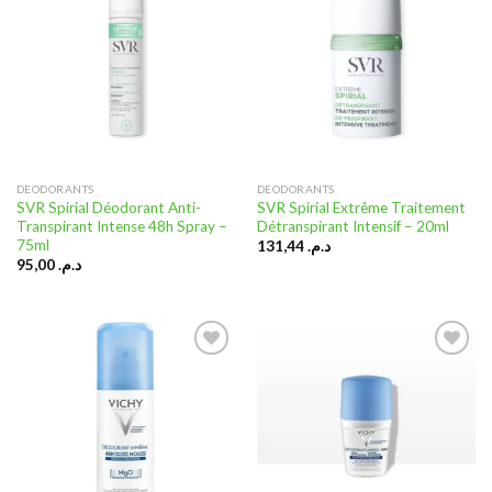
Ajouter
Ajouter
à la liste
à la liste
d’envies
d’envies
DEODORANTS
DEODORANTS
SVR Spirial Déodorant Anti-
SVR Spirial Extrême Traitement
Transpirant Intense 48h Spray –
Détranspirant Intensif – 20ml
75ml
131,44
د.م.
95,00
د.م.
Ajouter
Ajouter
à la liste
à la liste
d’envies
d’envies