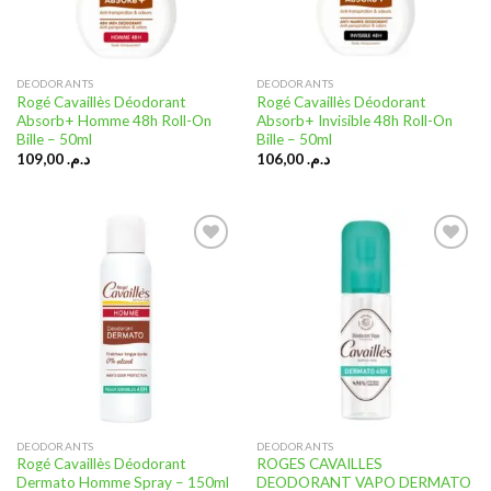
DEODORANTS
DEODORANTS
Rogé Cavaillès Déodorant
Rogé Cavaillès Déodorant
Absorb+ Homme 48h Roll-On
Absorb+ Invisible 48h Roll-On
Bille – 50ml
Bille – 50ml
109,00
د.م.
106,00
د.م.
Ajouter
Ajouter
à la liste
à la liste
d’envies
d’envies
DEODORANTS
DEODORANTS
Rogé Cavaillès Déodorant
ROGES CAVAILLES
Dermato Homme Spray – 150ml
DEODORANT VAPO DERMATO