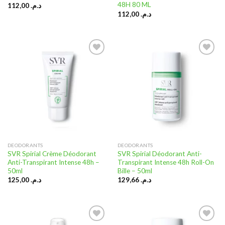
48H 80 ML
112,00
د.م.
112,00
د.م.
Ajouter
Ajouter
à la liste
à la liste
d’envies
d’envies
DEODORANTS
DEODORANTS
SVR Spirial Crème Déodorant
SVR Spirial Déodorant Anti-
Anti-Transpirant Intense 48h –
Transpirant Intense 48h Roll-On
50ml
Bille – 50ml
125,00
د.م.
129,66
د.م.