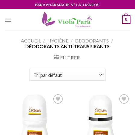
Skip
PARAPHARMACIE N°1 AU MAROC
to
content
0
ACCUEIL
/
HYGIÈNE
/
DEODORANTS
/
DÉODORANTS ANTI-TRANSPIRANTS
FILTRER
Ajouter
Ajouter
à la liste
à la liste
d’envies
d’envies