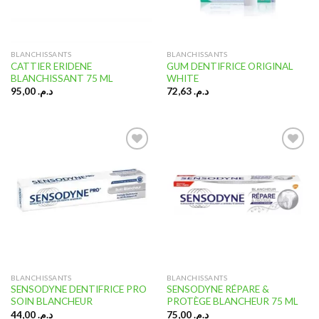
BLANCHISSANTS
BLANCHISSANTS
CATTIER ERIDENE
GUM DENTIFRICE ORIGINAL
BLANCHISSANT 75 ML
WHITE
95,00
د.م.
72,63
د.م.
Ajouter
Ajouter
à la liste
à la liste
d’envies
d’envies
BLANCHISSANTS
BLANCHISSANTS
SENSODYNE DENTIFRICE PRO
SENSODYNE RÉPARE &
SOIN BLANCHEUR
PROTÈGE BLANCHEUR 75 ML
44,00
د.م.
75,00
د.م.