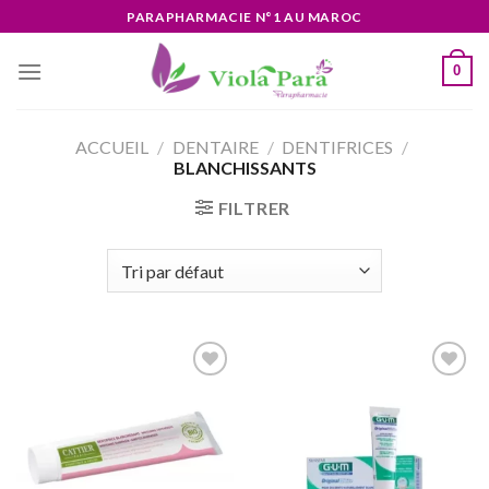
Skip
PARAPHARMACIE N°1 AU MAROC
to
content
0
ACCUEIL
/
DENTAIRE
/
DENTIFRICES
/
BLANCHISSANTS
FILTRER
Ajouter
Ajouter
à la liste
à la liste
d’envies
d’envies