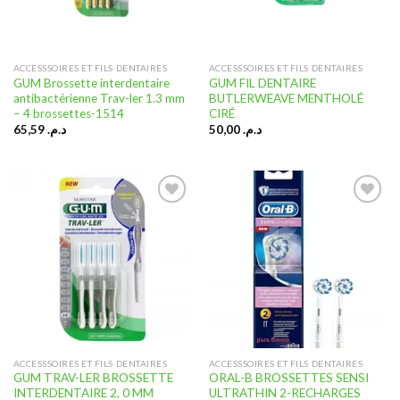
ACCESSSOIRES ET FILS DENTAIRES
ACCESSSOIRES ET FILS DENTAIRES
GUM Brossette interdentaire
GUM FIL DENTAIRE
antibactérienne Trav-ler 1.3 mm
BUTLERWEAVE MENTHOLÉ
– 4 brossettes-1514
CIRÉ
65,59
د.م.
50,00
د.م.
Ajouter
Ajouter
à la liste
à la liste
d’envies
d’envies
ACCESSSOIRES ET FILS DENTAIRES
ACCESSSOIRES ET FILS DENTAIRES
GUM TRAV-LER BROSSETTE
ORAL-B BROSSETTES SENSI
INTERDENTAIRE 2, 0 MM
ULTRATHIN 2-RECHARGES