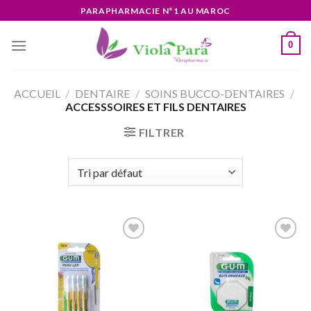
Skip
PARAPHARMACIE N°1 AU MAROC
to
content
0
ACCUEIL
/
DENTAIRE
/
SOINS BUCCO-DENTAIRES
/
ACCESSSOIRES ET FILS DENTAIRES
FILTRER
Ajouter
Ajouter
à la liste
à la liste
d’envies
d’envies