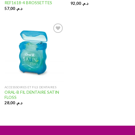
REF1618-4 BROSSETTES
92,00
د.م.
57,00
د.م.
Ajouter
à la liste
d’envies
ACCESSSOIRES ET FILS DENTAIRES
ORAL-B FIL DENTAIRE SATIN
FLOSS
28,00
د.م.