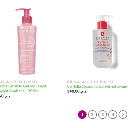
Ajouter
Ajo
à la
à
liste
li
d’envies
d’e
QUILLANTS, NETTOYANTS
DÉMAQUILLANTS, NETTOYANTS
erma Sensibio Gel Moussant
Centella Cleansing Gel gel nettoyant
oyant Apaisant – 200ml
340,00
د.م.
166,50
د.م.
1
2
3
4