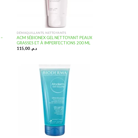
DÉMAQUILLANTS, NETTOYANTS
 –
ACM SÉBIONEX GEL NETTOYANT PEAUX
GRASSES ET À IMPERFECTIONS 200 ML
115,00
د.م.
uter
Ajouter
 la
à la
ste
liste
nvies
d’envies