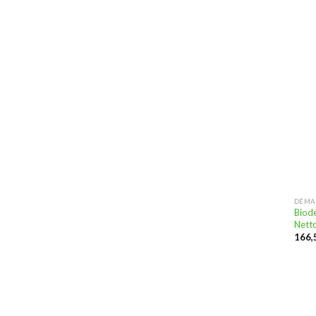
DÉMA
Biod
Nett