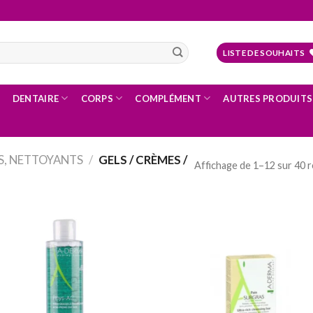
LISTE DE SOUHAITS
DENTAIRE
CORPS
COMPLÉMENT
AUTRES PRODUITS
, NETTOYANTS
/
GELS / CRÈMES /
Affichage de 1–12 sur 40 r
Ajouter
Ajo
à la
à
liste
li
d’envies
d’e