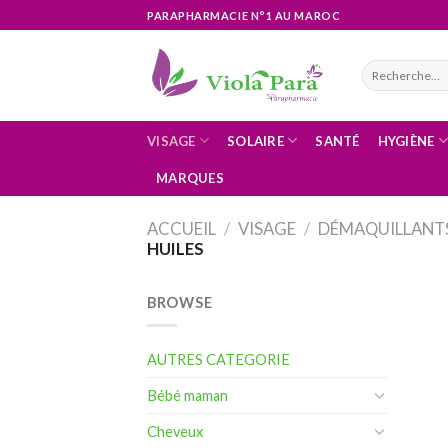
Skip
PARAPHARMACIE N°1 AU MAROC
to
content
Recherche
pour :
VISAGE
SOLAIRE
SANTÉ
HYGIÈNE
MARQUES
ACCUEIL
/
VISAGE
/
DÉMAQUILLANTS
HUILES
BROWSE
AUTRES CATEGORIE
Bébé maman
Cheveux