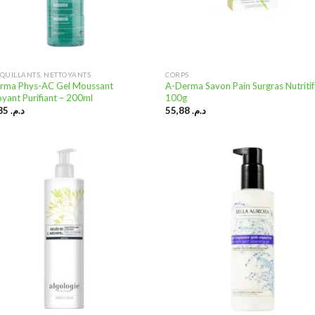
QUILLANTS, NETTOYANTS
CORPS
rma Phys-AC Gel Moussant
A-Derma Savon Pain Surgras Nutritif
yant Purifiant – 200ml
100g
146,85
د.م.
55,88
د.م.
Ajouter
Ajo
à la
à
liste
li
d’envies
d’e