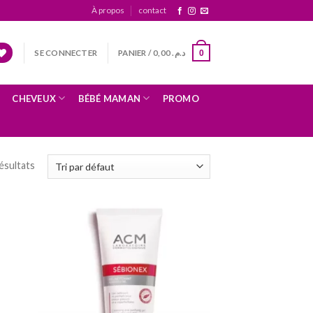
À propos
contact
SE CONNECTER
PANIER /
0,00
د.م.
0
CHEVEUX
BÉBÉ MAMAN
PROMO
ésultats
uter
Ajouter
 la
à la
ste
liste
nvies
d’envies