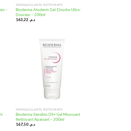
DÉMAQUILLANTS, NETTOYANTS
hes –
Bioderma Atoderm Gel-Douche Ultra-
Douceur – 200ml
163,22
د.م.
uter
Ajouter
 la
à la
ste
liste
nvies
d’envies
DÉMAQUILLANTS, NETTOYANTS
am
Bioderma Sensibio DS+ Gel Moussant
Nettoyant Apaisant – 200ml
167,50
د.م.