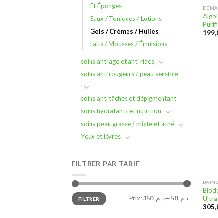
Et Éponges
DÉMA
Algol
Eaux / Toniques / Lotions
Purif
Gels / Crèmes / Huiles
Laits / Mousses / Émulsions
soins anti âge et anti rides
soins anti rougeurs / peau sensible
soins anti tâches et dépigmentant
soins hydratants et nutrition
soins peau grasse / mixte et acné
Yeux et lèvres
FILTRER PAR TARIF
BAINS
Biod
Prix
Prix
Prix :
د.م. 350
—
د.م. 50
Ultra
FILTRER
min
max