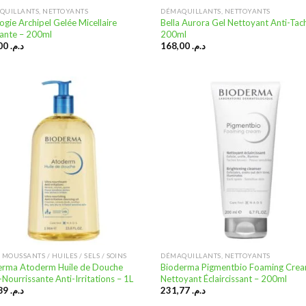
QUILLANTS, NETTOYANTS
DÉMAQUILLANTS, NETTOYANTS
ogie Archipel Gelée Micellaire
Bella Aurora Gel Nettoyant Anti-Tac
iante – 200ml
200ml
199,00
د.م.
168,00
د.م.
Ajouter
Ajo
à la
à
liste
li
d’envies
d’e
 MOUSSANTS / HUILES / SELS / SOINS
DÉMAQUILLANTS, NETTOYANTS
erma Atoderm Huile de Douche
Bioderma Pigmentbio Foaming Cre
-Nourrissante Anti-Irritations – 1L
Nettoyant Éclaircissant – 200ml
305,89
د.م.
231,77
د.م.