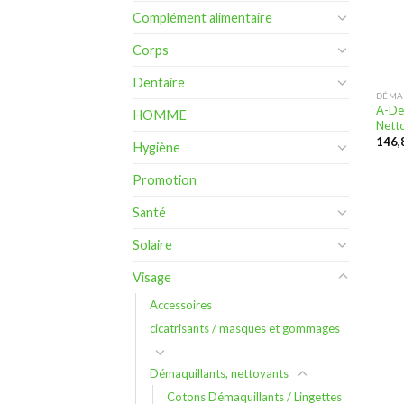
Complément alimentaire
Corps
Dentaire
DÉMA
A-De
HOMME
Netto
Hygiène
Promotion
Santé
Solaire
Visage
Accessoires
cicatrisants / masques et gommages
Démaquillants, nettoyants
Cotons Démaquillants / Lingettes