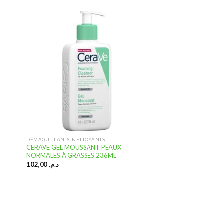
uter
Ajouter
 la
à la
ste
liste
nvies
d’envies
DÉMAQUILLANTS, NETTOYANTS
CERAVE GEL MOUSSANT PEAUX
NORMALES À GRASSES 236ML
102,00
د.م.