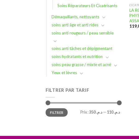
Soins Réparateurs Et Cicatrisants
CICAT
LA 
PHYS
Démaquillants, nettoyants
ASSA
soins anti âge et anti rides
soins anti rougeurs / peau sensible
soins anti tâches et dépigmentant
soins hydratants et nutrition
soins peau grasse / mixte et acné
Yeux et lèvres
FILTRER PAR TARIF
Prix
Prix
Prix :
د.م. 350
—
د.م. 110
FILTRER
min
max