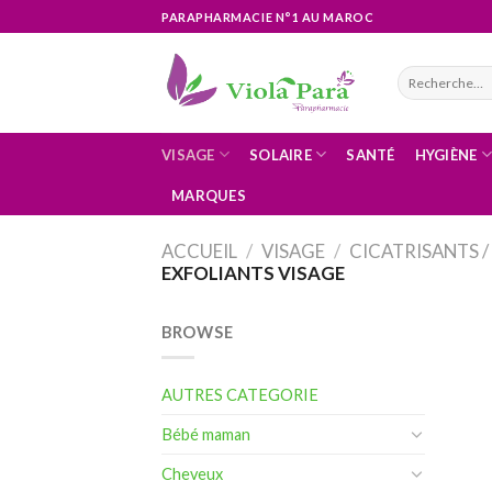
Skip
PARAPHARMACIE N°1 AU MAROC
to
content
Recherche
pour :
VISAGE
SOLAIRE
SANTÉ
HYGIÈNE
MARQUES
ACCUEIL
/
VISAGE
/
CICATRISANTS 
EXFOLIANTS VISAGE
BROWSE
AUTRES CATEGORIE
Bébé maman
Cheveux