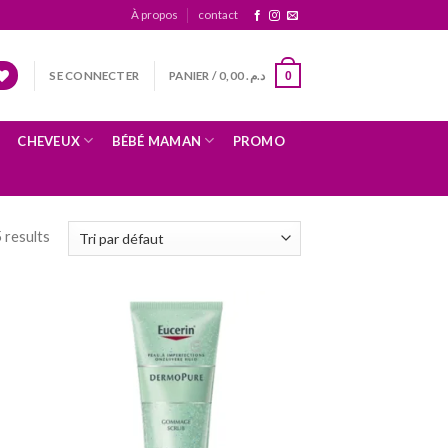
À propos
contact
SE CONNECTER
PANIER /
0,00
د.م.
0
CHEVEUX
BÉBÉ MAMAN
PROMO
5 results
uter
Ajouter
 la
à la
ste
liste
nvies
d’envies