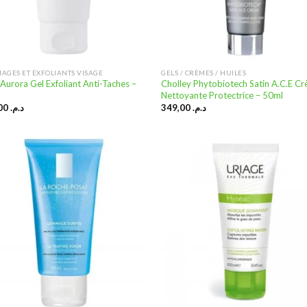
AGES ET EXFOLIANTS VISAGE
GELS / CRÈMES / HUILES
 Aurora Gel Exfoliant Anti-Taches –
Cholley Phytobiotech Satin A.C.E C
Nettoyante Protectrice – 50ml
166,00
د.م.
349,00
د.م.
Ajouter
Ajo
à la
à
liste
li
d’envies
d’e