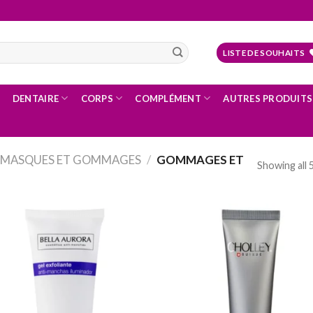
LISTE DE SOUHAITS
DENTAIRE
CORPS
COMPLÉMENT
AUTRES PRODUITS
/ MASQUES ET GOMMAGES
/
GOMMAGES ET
Showing all 
Ajouter
Ajo
à la
à
liste
li
d’envies
d’e