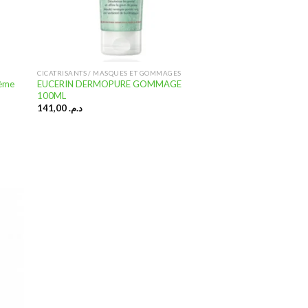
CICATRISANTS / MASQUES ET GOMMAGES
rème
EUCERIN DERMOPURE GOMMAGE
100ML
141,00
د.م.
uter
 la
ste
nvies