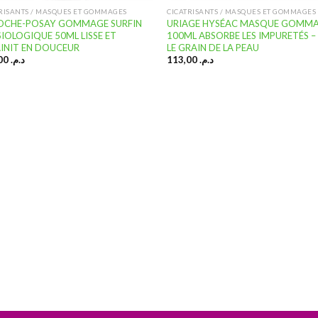
RISANTS / MASQUES ET GOMMAGES
CICATRISANTS / MASQUES ET GOMMAGES
ROCHE-POSAY GOMMAGE SURFIN
URIAGE HYSÉAC MASQUE GOMM
IOLOGIQUE 50ML LISSE ET
100ML ABSORBE LES IMPURETÉS – 
INIT EN DOUCEUR
LE GRAIN DE LA PEAU
119,00
د.م.
113,00
د.م.