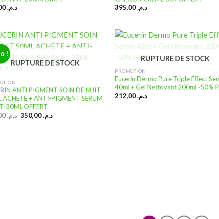
346,00
د.م.
395,00
د.م.
o !
RUPTURE DE STOCK
RUPTURE DE STOCK
PROMOTION
Ajouter
Ajo
à la
à
Eucerin Dermo Pure Triple Effect Se
OTION
liste
li
40ml + Gel Nettoyant 200ml -50% 
RIN ANTI PIGMENT SOIN DE NUIT
d’envies
d’e
212,00
د.م.
 ACHETE + ANTI-PIGMENT SERUM
T-30ML OFFERT
Le
Le
700,00
د.م.
350,00
د.م.
prix
prix
initial
actuel
était :
est :
د.م. 350,00.
د.م. 700,00.