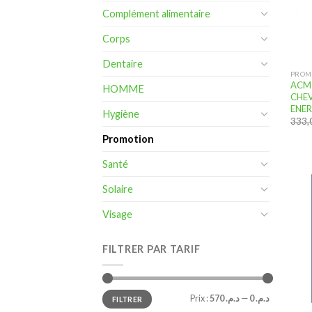
Complément alimentaire
Corps
Dentaire
PROM
ACM
HOMME
CHEV
ENER
Hygiène
Promotion
Santé
Solaire
Visage
FILTRER PAR TARIF
Prix
Prix
Prix :
د.م. 570
—
د.م. 0
FILTRER
min
max