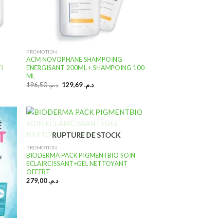
PROMOTION
ACM NOVOPHANE SHAMPOING
I
ENERGISANT 200ML + SHAMPOING 100
ML
Le
Le
196,50
د.م.
129,69
د.م.
prix
prix
initial
actuel
était :
est :
د.م. 129,69.
د.م. 196,50.
RUPTURE DE STOCK
PROMOTION
uter
Ajouter
 la
à la
BIODERMA PACK PIGMENTBIO SOIN
ste
liste
ECLAIRCISSANT+GEL NETTOYANT
nvies
d’envies
OFFERT
279,00
د.م.