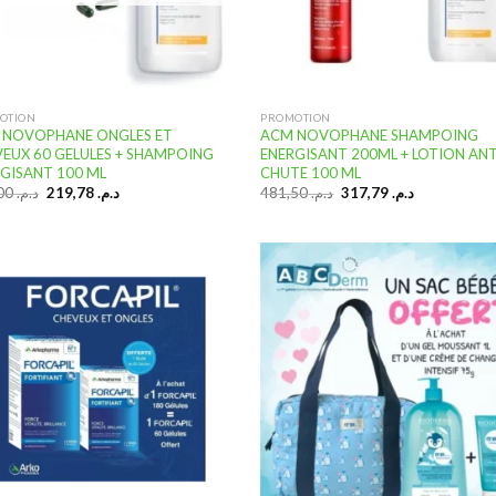
OTION
PROMOTION
 NOVOPHANE ONGLES ET
ACM NOVOPHANE SHAMPOING
EUX 60 GELULES + SHAMPOING
ENERGISANT 200ML + LOTION ANT
GISANT 100 ML
CHUTE 100 ML
Le
Le
Le
Le
333,00
د.م.
219,78
د.م.
481,50
د.م.
317,79
د.م.
prix
prix
prix
prix
initial
actuel
initial
actuel
était :
est :
était :
est :
د.م. 317,79.
د.م. 481,50.
د.م. 219,78.
د.م. 333,00.
Ajouter
Ajo
à la
à
liste
li
d’envies
d’e