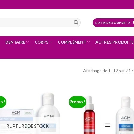
LISTE DE SOUHAITS
DENTAIRE
CORPS
COMPLÉMENT
AUTRES PRODUITS
Affichage de 1–12 sur 31 r
o !
Promo !
Ajouter
Ajo
à la
à
liste
li
d’envies
d’e
RUPTURE DE STOCK