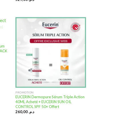
uter
Ajouter
 la
à la
rum
ste
liste
PACK
nvies
d’envies
PROMOTION
EUCERIN Dermopure Sérum Triple Action
40ML Acheté + EUCERIN SUN OIL
CONTROL SPF 50+ Offert
260,00
د.م.