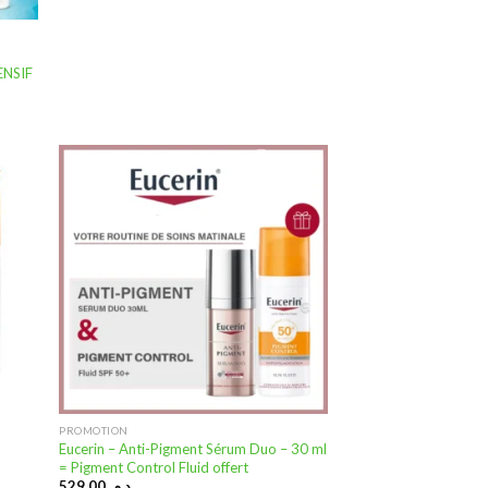
ENSIF
uter
Ajouter
 la
à la
ste
liste
nvies
d’envies
PROMOTION
Eucerin – Anti-Pigment Sérum Duo – 30 ml
= Pigment Control Fluid offert
529,00
د.م.