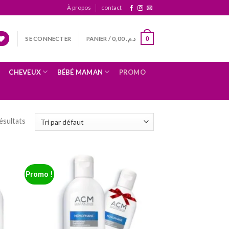
À propos
contact
SE CONNECTER
PANIER /
0,00
د.م.
0
CHEVEUX
BÉBÉ MAMAN
PROMO
ésultats
Promo !
uter
Ajouter
 la
à la
ste
liste
nvies
d’envies