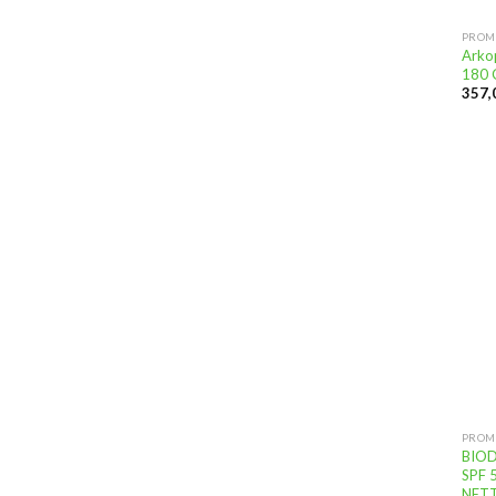
PROM
Arko
180 G
PROM
BIOD
SPF 
NETT