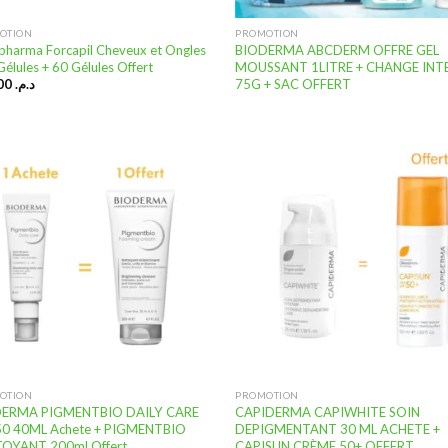
OTION
PROMOTION
pharma Forcapil Cheveux et Ongles
BIODERMA ABCDERM OFFRE GEL
élules + 60 Gélules Offert
MOUSSANT 1LITRE + CHANGE INT
75G + SAC OFFERT
357,00
د.م.
Ajouter
Ajo
à la
à
liste
li
d’envies
d’e
OTION
PROMOTION
ERMA PIGMENTBIO DAILY CARE
CAPIDERMA CAPIWHITE SOIN
50 40ML Achete + PIGMENTBIO
DEPIGMENTANT 30 ML ACHETE +
OYANT 200ml Offert
CAPISUN CRÈME 50+ OFFERT