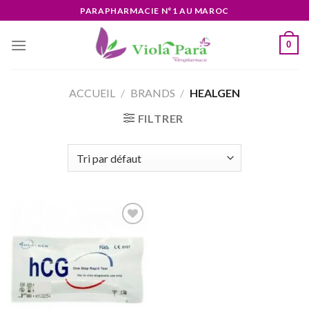
Skip
PARAPHARMACIE N°1 AU MAROC
to
content
0
ACCUEIL
/
BRANDS
/
HEALGEN
FILTRER
Ajouter
à la liste
d’envies