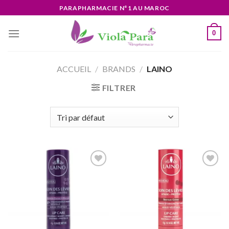
Skip
PARAPHARMACIE N°1 AU MAROC
to
content
0
ACCUEIL
/
BRANDS
/
LAINO
FILTRER
Ajouter
Ajouter
à la liste
à la liste
d’envies
d’envies