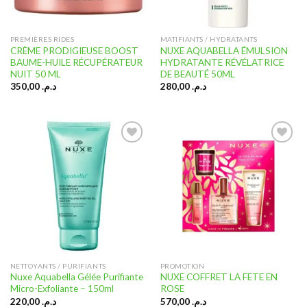
PREMIÈRES RIDES
MATIFIANTS / HYDRATANTS
CRÈME PRODIGIEUSE BOOST
NUXE AQUABELLA ÉMULSION
BAUME-HUILE RÉCUPÉRATEUR
HYDRATANTE RÉVÉLATRICE
NUIT 50 ML
DE BEAUTÉ 50ML
350,00
د.م.
280,00
د.م.
Ajouter
Ajouter
à la liste
à la liste
d’envies
d’envies
NETTOYANTS / PURIFIANTS
PROMOTION
Nuxe Aquabella Gélée Purifiante
NUXE COFFRET LA FETE EN
Micro-Exfoliante – 150ml
ROSE
220,00
د.م.
570,00
د.م.