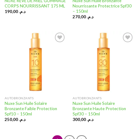
NUXE RÊVE DE MIEL GOMMAGE
Nuxe Sun Huile Bronzante
CORPS NOURRISSANT 175 ML
Nourrissante Protectrice Spf30
– 150ml
190,00
د.م.
270,00
د.م.
Ajouter
Ajouter
à la liste
à la liste
d’envies
d’envies
AUTOBRONZANTS
AUTOBRONZANTS
Nuxe Sun Huile Solaire
Nuxe Sun Huile Solaire
Bronzante Faible Protection
Bronzante Haute Protection
Spf10 – 150ml
Spf30 – 150ml
250,00
د.م.
300,00
د.م.