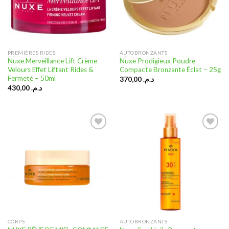
PREMIÈRES RIDES
AUTOBRONZANTS
Nuxe Merveillance Lift Crème
Nuxe Prodigieux Poudre
Velours Effet Liftant Rides &
Compacte Bronzante Éclat – 25g
Fermeté – 50ml
370,00
د.م.
430,00
د.م.
Ajouter
Ajouter
à la liste
à la liste
d’envies
d’envies
CORPS
AUTOBRONZANTS