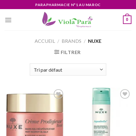
Skip
PARAPHARMACIE N°1 AU MAROC
to
content
0
ACCUEIL
/
BRANDS
/
NUXE
FILTRER
Ajouter
Ajouter
à la liste
à la liste
d’envies
d’envies