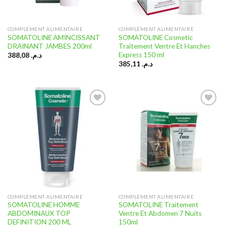
COMPLÉMENT ALIMENTAIRE
COMPLÉMENT ALIMENTAIRE
SOMATOLINE AMINCISSANT
SOMATOLINE Cosmetic
DRAINANT JAMBES 200ml
Traitement Ventre Et Hanches
Express 150 ml
388,08
د.م.
385,11
د.م.
Ajouter
Ajouter
à la liste
à la liste
d’envies
d’envies
COMPLÉMENT ALIMENTAIRE
COMPLÉMENT ALIMENTAIRE
SOMATOLINE HOMME
SOMATOLINE Traitement
ABDOMINAUX TOP
Ventre Et Abdomen 7 Nuits
DEFINITION 200 ML
150ml