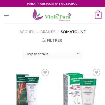
Skip
PARAPHARMACIE N°1 AU MAROC
to
content
0
ACCUEIL
/
BRANDS
/
SOMATOLINE
FILTRER
Ajouter
Ajouter
à la liste
à la liste
d’envies
d’envies