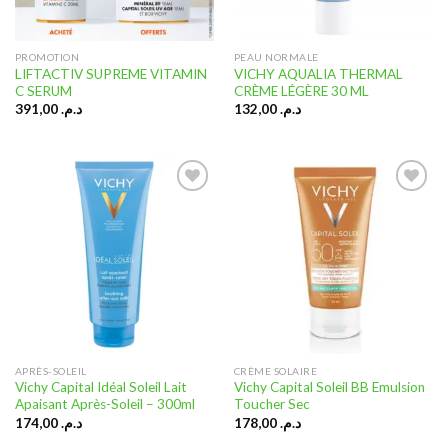
PROMOTION
PEAU NORMALE
LIFTACTIV SUPREME VITAMIN
VICHY AQUALIA THERMAL
C SERUM
CRÈME LÉGÈRE 30 ML
391,00
د.م.
132,00
د.م.
Ajouter
Ajouter
à la liste
à la liste
d’envies
d’envies
APRÈS-SOLEIL
CRÈME SOLAIRE
Vichy Capital Idéal Soleil Lait
Vichy Capital Soleil BB Emulsion
Apaisant Après-Soleil – 300ml
Toucher Sec
174,00
د.م.
178,00
د.م.