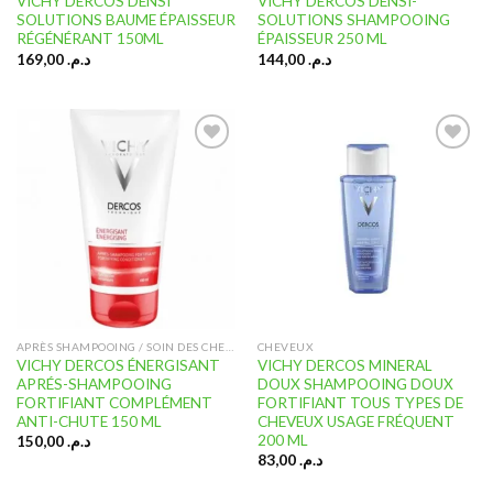
VICHY DERCOS DENSI
VICHY DERCOS DENSI-
SOLUTIONS BAUME ÉPAISSEUR
SOLUTIONS SHAMPOOING
RÉGÉNÉRANT 150ML
ÉPAISSEUR 250 ML
169,00
د.م.
144,00
د.م.
Ajouter
Ajouter
à la liste
à la liste
d’envies
d’envies
APRÈS SHAMPOOING / SOIN DES CHEVEUX
CHEVEUX
VICHY DERCOS ÉNERGISANT
VICHY DERCOS MINERAL
APRÉS-SHAMPOOING
DOUX SHAMPOOING DOUX
FORTIFIANT COMPLÉMENT
FORTIFIANT TOUS TYPES DE
ANTI-CHUTE 150 ML
CHEVEUX USAGE FRÉQUENT
200 ML
150,00
د.م.
83,00
د.م.