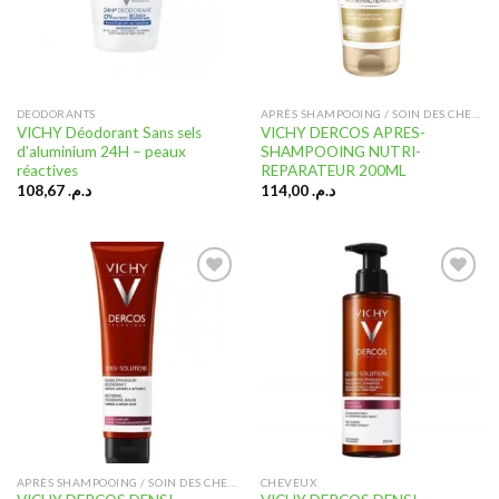
DEODORANTS
APRÈS SHAMPOOING / SOIN DES CHEVEUX
VICHY Déodorant Sans sels
VICHY DERCOS APRES-
d’aluminium 24H – peaux
SHAMPOOING NUTRI-
réactives
REPARATEUR 200ML
108,67
د.م.
114,00
د.م.
Ajouter
Ajouter
à la liste
à la liste
d’envies
d’envies
APRÈS SHAMPOOING / SOIN DES CHEVEUX
CHEVEUX