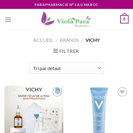
Skip
PARAPHARMACIE N°1 AU MAROC
to
content
0
ACCUEIL
/
BRANDS
/
VICHY
FILTRER
Ajouter
Ajouter
à la liste
à la liste
d’envies
d’envies