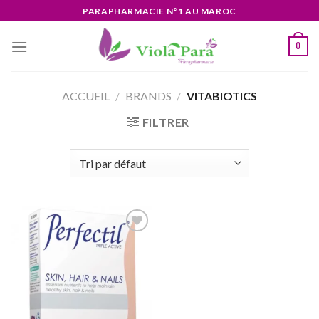
Skip
PARAPHARMACIE N°1 AU MAROC
to
content
0
ACCUEIL
/
BRANDS
/
VITABIOTICS
FILTRER
Ajouter
à la liste
d’envies