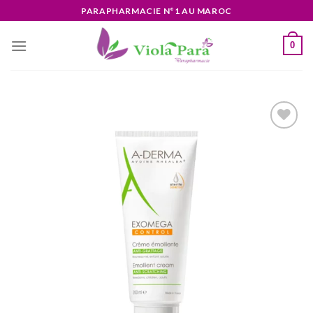
Skip
PARAPHARMACIE N°1 AU MAROC
to
content
0
Ajouter
à la liste
d’envies