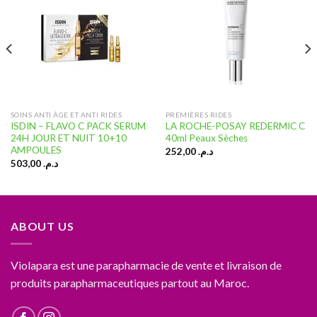
Ajouter
Ajouter
à la liste
à la liste
d’envies
d’envies
SOINS ANTI ÂGE ET ANTI RIDES
PREMIÈRES RIDES
ISDIN – FLAVO C PACK SERUM
LA ROCHE-POSAY REDERMIC C
24H JOUR ET NUIT 10+10
40ml Peaux Sèches
AMPOULES
252,00
د.م.
503,00
د.م.
ABOUT US
Violapara est une parapharmacie de vente et livraison de
produits parapharmaceutiques partout au Maroc.