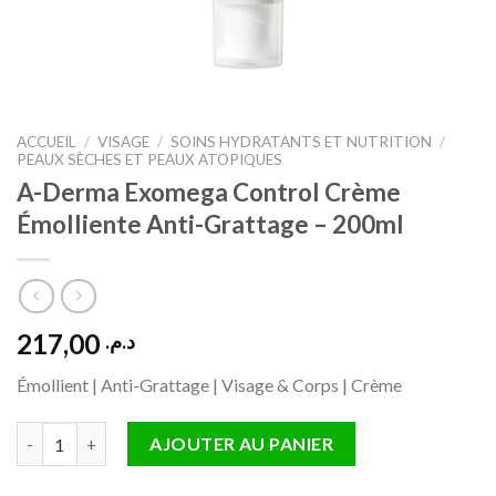
ACCUEIL
/
VISAGE
/
SOINS HYDRATANTS ET NUTRITION
/
PEAUX SÈCHES ET PEAUX ATOPIQUES
A-Derma Exomega Control Crème
Émolliente Anti-Grattage – 200ml
217,00
د.م.
Émollient | Anti-Grattage | Visage & Corps | Crème
quantité de A-Derma Exomega Control Crème Émolliente Anti-
AJOUTER AU PANIER