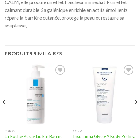
CALM, elle procure un effet fraicheur immédiat + un effet
calmant durable, Sa galénique enrichie en actifs émollients
répare la barrière cutanée, protège la peau et restaure sa
souplesse,
PRODUITS SIMILAIRES
Ajouter
Ajouter
à la liste
à la liste
d’envies
d’envies
CORPS
CORPS
La Roche-Posay Lipikar Baume
Isispharma Glyco-A Body Peeling