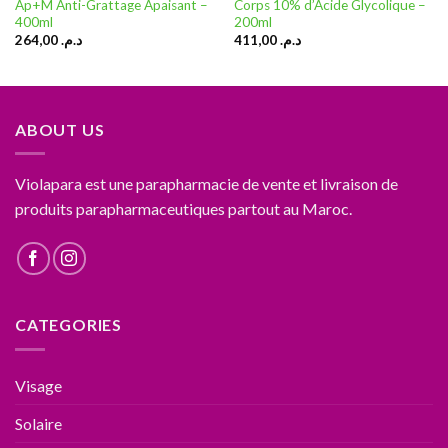
Ap+M Anti-Grattage Apaisant –
Corps 10% d’Acide Glycolique –
400ml
200ml
264,00
د.م.
411,00
د.م.
ABOUT US
Violapara est une parapharmacie de vente et livraison de
produits parapharmaceutiques partout au Maroc.
CATEGORIES
Visage
Solaire