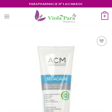
Skip
PARAPHARMACIE N°1 AU MAROC
to
content
0
Ajouter
à la liste
d’envies