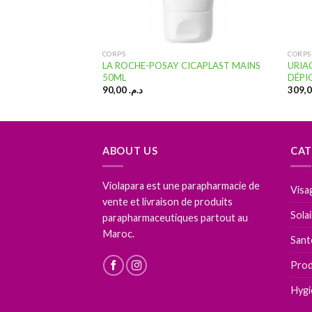
CORPS
CORPS
FFACLAR DUO(+)
LA ROCHE-POSAY CICAPLAST MAINS
URIA
50ML
DÉPI
90,00
د.م.
ABOUT US
CAT
Violapara est une parapharmacie de
Visa
vente et livraison de produits
Sola
parapharmaceutiques partout au
Maroc.
Sant
Prod
Hygi