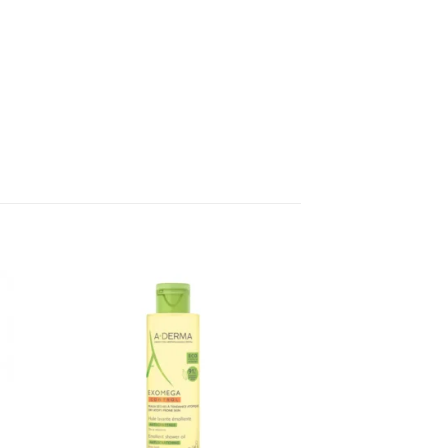
ter
Ajouter
a
à la
te
liste
vies
d’envies