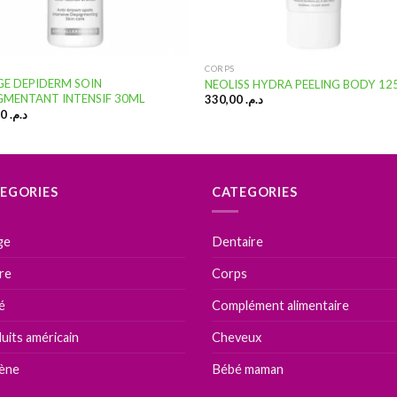
CORPS
GE DEPIDERM SOIN
NEOLISS HYDRA PEELING BODY 12
GMENTANT INTENSIF 30ML
330,00
د.م.
309,00
د.م.
EGORIES
CATEGORIES
ge
Dentaire
ire
Corps
é
Complément alimentaire
uits américain
Cheveux
ène
Bébé maman