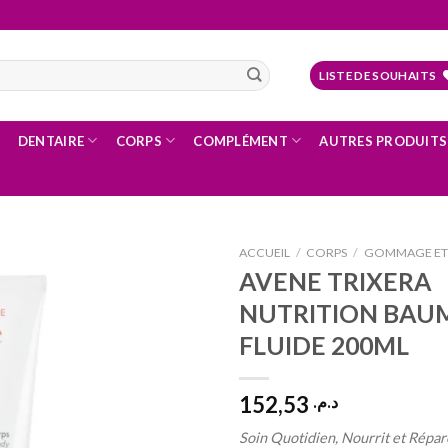
LISTE DE SOUHAITS
DENTAIRE
CORPS
COMPLÉMENT
AUTRES PRODUITS
ACCUEIL
/
CORPS
/
GOMMAGE ET 
AVENE TRIXERA
NUTRITION BAUM
Ajouter
FLUIDE 200ML
à la liste
d’envies
152,53
د.م.
Soin Quotidien, Nourrit et Répa