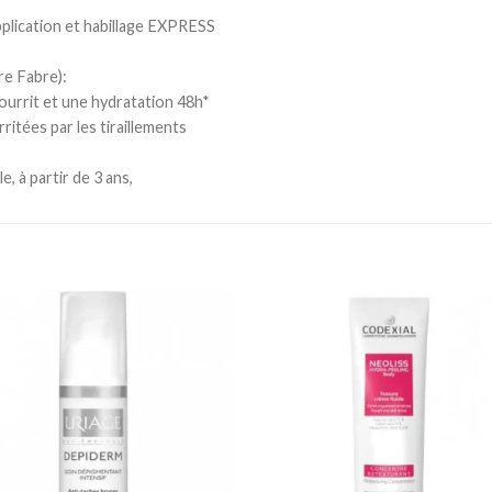
plication et habillage EXPRESS
re Fabre):
ourrit et une hydratation 48h*
ritées par les tiraillements
, à partir de 3 ans,
Ajouter
Ajou
à la
à l
liste
lis
d’envies
d’en