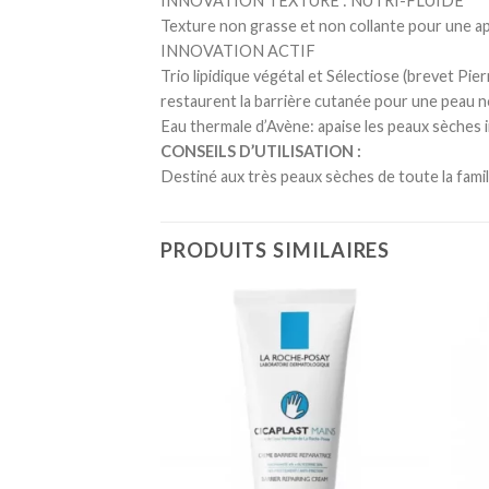
INNOVATION TEXTURE : NUTRI-FLUIDE
Texture non grasse et non collante pour une ap
INNOVATION ACTIF
Trio lipidique végétal et Sélectiose (brevet Pier
restaurent la barrière cutanée pour une peau n
Eau thermale d’Avène: apaise les peaux sèches ir
CONSEILS D’UTILISATION :
Destiné aux très peaux sèches de toute la famille
PRODUITS SIMILAIRES
Ajouter
Ajouter
à la
à la
liste
liste
d’envies
d’envies