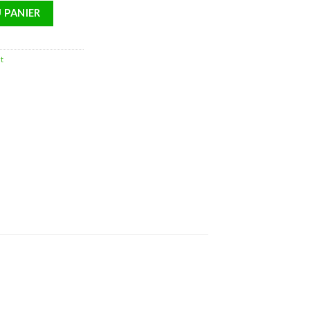
TRITION BAUME NUTRI-FLUIDE 200ML
 PANIER
t