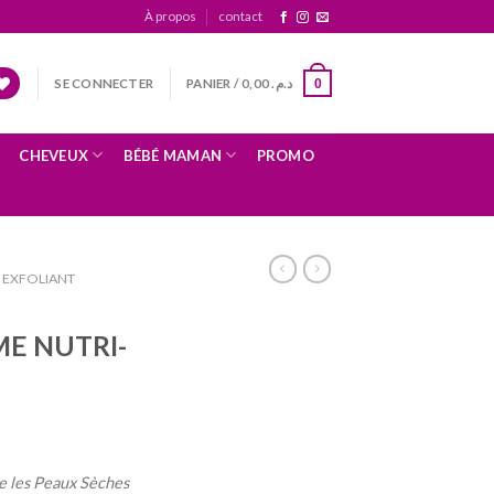
À propos
contact
SE CONNECTER
PANIER /
0,00
د.م.
0
CHEVEUX
BÉBÉ MAMAN
PROMO
EXFOLIANT
E NUTRI-
re les Peaux Sèches