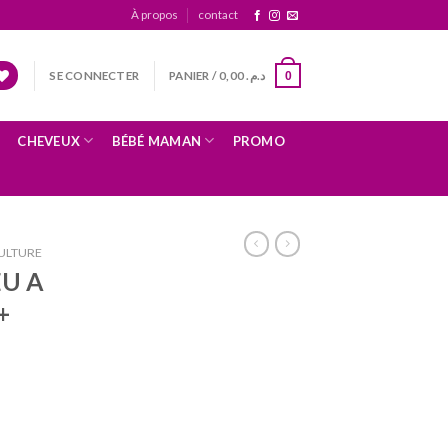
À propos
contact
SE CONNECTER
PANIER /
0,00
د.م.
0
CHEVEUX
BÉBÉ MAMAN
PROMO
ULTURE
EU A
+