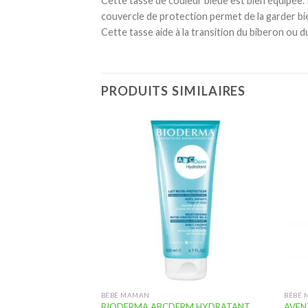
Cette tasse de couleur bleue est bien équipée. 
couvercle de protection permet de la garder bi
Cette tasse aide à la transition du biberon ou du
PRODUITS SIMILAIRES
Ajouter
Ajouter
à la
à la
liste
liste
d’envies
d’envies
BÉBÉ MAMAN
BÉBÉ
 DE PARFUM BÉBÉ
BIODERMA ABCDERM HYDRATANT
AVEN