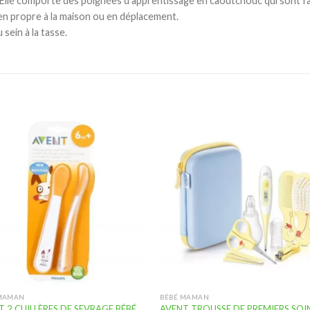
Elle comporte des poignées d’apprentissage en caoutchouc qui sont facil
en propre à la maison ou en déplacement.
 sein à la tasse.
Ajouter
Ajou
à la
à l
liste
lis
d’envies
d’en
 MAMAN
BÉBÉ MAMAN
T 2 CUILLÈRES DE SEVRAGE BÉBÉ
AVENT TROUSSE DE PREMIERS SOI