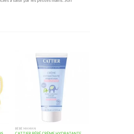
es à saisir par les petites mains. Son
ter
Ajouter
a
à la
te
liste
vies
d’envies
BÉBÉ MAMAN
NS
CATTIER BÉBÉ CRÈME HYDRATANTE