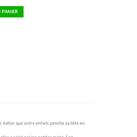
A PAILLE 200ML 9M+ SCF796/01
 PANIER
r éviter que votre enfant penche sa tête en