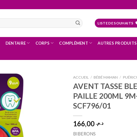
LISTE DE SOUHAITS
DENTAIRE
CORPS
COMPLÉMENT
AUTRES PRODUITS
ACCUEIL
/
BÉBÉ MAMAN
/
PUÉRIC
AVENT TASSE BL
PAILLE 200ML 9M
Ajouter
SCF796/01
à la liste
d’envies
166,00
د.م.
BIBERONS