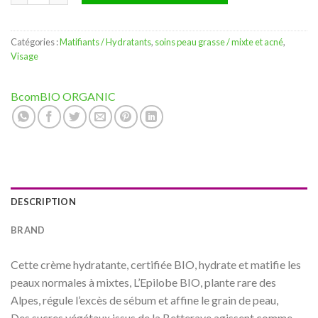
Catégories :
Matifiants / Hydratants
,
soins peau grasse / mixte et acné
,
Visage
BcomBIO ORGANIC
DESCRIPTION
BRAND
Cette crème hydratante, certifiée BIO, hydrate et matifie les
peaux normales à mixtes, L’Epilobe BIO, plante rare des
Alpes, régule l’excès de sébum et affine le grain de peau,
Des sucres végétaux issus de la Betterave agissent comme