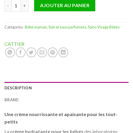
quantité de CATTIER BÉBÉ CRÈME HYDRATANTE VISAGE ET CO
AJOUTER AU PANIER
Catégories :
Bébé maman
,
Soin et eaux parfumées
,
Soins Visage Bébés
CATTIER
DESCRIPTION
BRAND
Une crème nourrissante et apaisante pour les tout-
petits
La
crème hydratante pour les bébés
des laboratoires