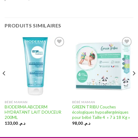
PRODUITS SIMILAIRES
Ajouter
Ajouter
à la liste
à la liste
d’envies
d’envies
BÉBÉ MAMAN
BÉBÉ MAMAN
BIODERMA ABCDERM
GREEN TRIBU Couches
HYDRATANT LAIT DOUCEUR
écologiques hypoallergéniques
200ML
pour bébé Taille 4 » 7 à 18 Kg »
133,00
د.م.
98,00
د.م.