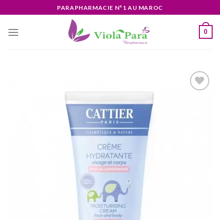
Skip
PARAPHARMACIE N°1 AU MAROC
to
content
0
Ajouter
à la liste
d’envies