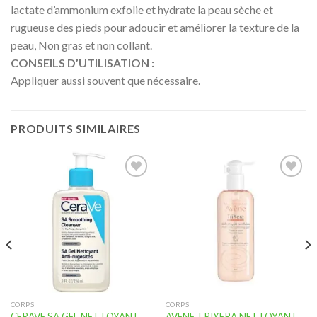
lactate d’ammonium exfolie et hydrate la peau sèche et
rugueuse des pieds pour adoucir et améliorer la texture de la
peau, Non gras et non collant.
CONSEILS D’UTILISATION :
Appliquer aussi souvent que nécessaire.
PRODUITS SIMILAIRES
Ajouter
Ajouter
à la liste
à la liste
d’envies
d’envies
CORPS
CORPS
CERAVE SA GEL NETTOYANT
AVENE TRIXERA NETTOYANT