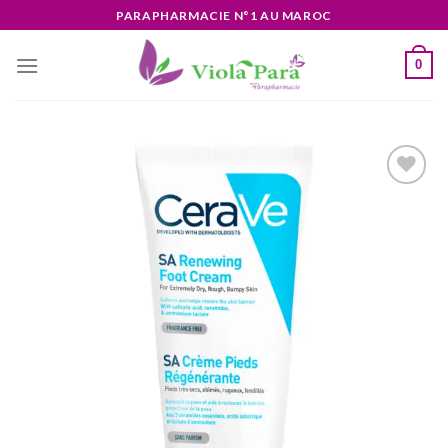
Skip
PARAPHARMACIE N°1 AU MAROC
to
content
0
Ajouter
à la liste
d’envies