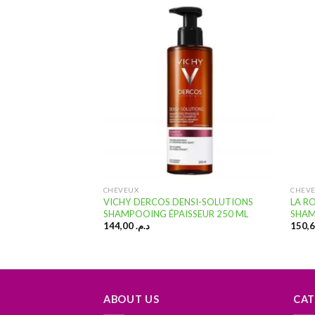
Ajouter
Ajouter
à la
à la
liste
liste
d’envies
d’envies
SOIN DES CHEVEUX
CHEVEUX
CHEV
ERGISANT APRÉS-
VICHY DERCOS DENSI-SOLUTIONS
LA R
TIFIANT
SHAMPOOING ÉPAISSEUR 250 ML
SHAM
-CHUTE 150 ML
144,00
د.م.
ABOUT US
CAT