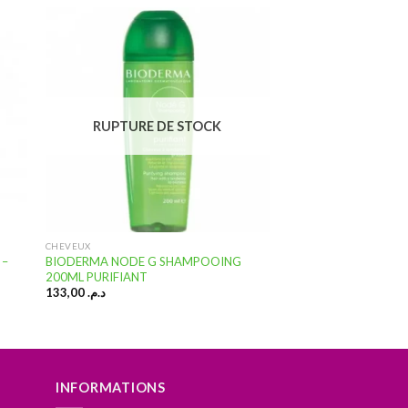
ter
Ajouter
a
à la
te
liste
vies
d’envies
RUPTURE DE STOCK
CHEVEUX
 –
BIODERMA NODE G SHAMPOOING
200ML PURIFIANT
133,00
د.م.
INFORMATIONS