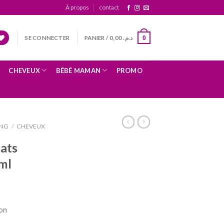
À propos
contact
SE CONNECTER
PANIER /
0,00
د.م.
0
CHEVEUX
BÉBÉ MAMAN
PROMO
NG
/
CHEVEUX
ats
0ml
ion