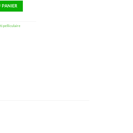
 Pélliculaires – 100ml
 PANIER
i pelliculaire