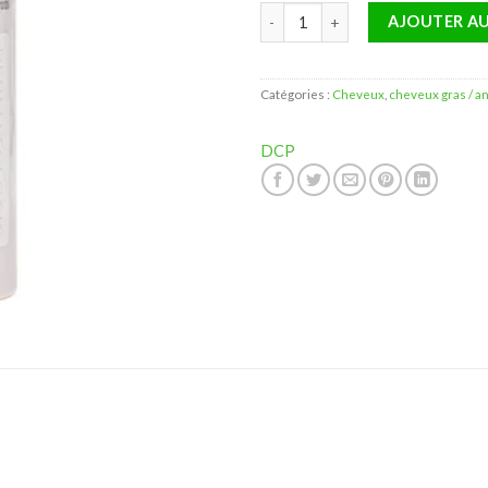
quantité de DCP DS+ Lotion États
AJOUTER AU
Catégories :
Cheveux
,
cheveux gras / ant
DCP