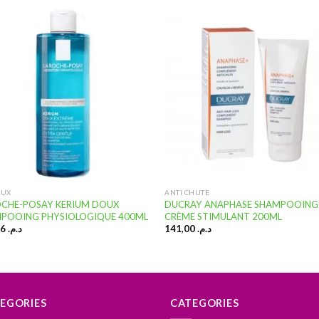
Ajouter
Ajou
à la
à l
liste
lis
d’envies
d’en
EUX
ANTI CHUTE
OCHE-POSAY KERIUM DOUX
DUCRAY ANAPHASE SHAMPOOING
POOING PHYSIOLOGIQUE 400ML
CRÈME STIMULANT 200ML
150,66
د.م.
141,00
د.م.
EGORIES
CATEGORIES