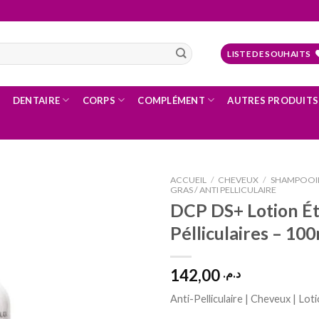
LISTE DE SOUHAITS
DENTAIRE
CORPS
COMPLÉMENT
AUTRES PRODUITS
ACCUEIL
/
CHEVEUX
/
SHAMPOOI
GRAS / ANTI PELLICULAIRE
DCP DS+ Lotion Ét
Pélliculaires – 10
Ajouter
à la liste
d’envies
142,00
د.م.
Anti-Pelliculaire | Cheveux | Lot