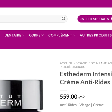
LISTE DE SOUHAITS
DENTAIRE
CORPS
COMPLÉMENT
AUTRES PRODUITS
ACCUEIL
/
VISAGE
/
SOINS ANTI ÂG
PREMIÈRES RIDES
Esthederm Intensi
Crème Anti-Rides 
Ajouter
à la liste
d’envies
559,00
د.م.
Anti-Rides | Visage | Crème