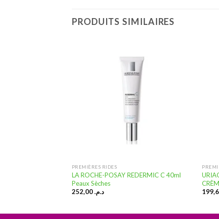
PRODUITS SIMILAIRES
Ajouter
Ajouter
à la
à la
liste
liste
d’envies
d’envies
 DE STOCK
MINE
PREMIÈRES RIDES
PREMI
GEUR SOIN DE JOUR
LA ROCHE-POSAY REDERMIC C 40ml
URIA
Peaux Sèches
CRÈM
252,00
د.م.