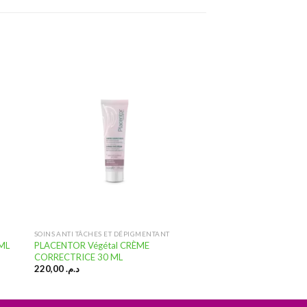
ter
Ajouter
a
à la
te
liste
vies
d’envies
SOINS ANTI TÂCHES ET DÉPIGMENTANT
PLACENTOR Végétal CRÈME
0ML
CORRECTRICE 30 ML
220,00
د.م.