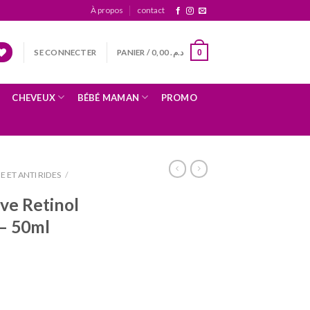
À propos
contact
SE CONNECTER
PANIER /
0,00
د.م.
0
CHEVEUX
BÉBÉ MAMAN
PROMO
E ET ANTI RIDES
/
ve Retinol
– 50ml