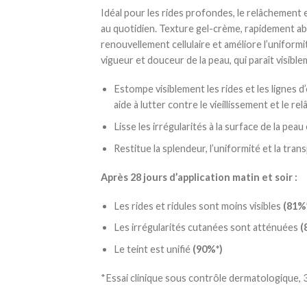
Idéal pour les rides profondes, le relâchement 
au quotidien. Texture gel-crème, rapidement abso
renouvellement cellulaire et améliore l’uniformi
vigueur et douceur de la peau, qui paraît visible
Estompe visiblement les rides et les lignes
aide à lutter contre le vieillissement et le r
Lisse les irrégularités à la surface de la pea
Restitue la splendeur, l’uniformité et la tra
Après 28 jours d’application matin et soir :
Les rides et ridules sont moins visibles
(81%
Les irrégularités cutanées sont atténuées
(
Le teint est unifié
(90%*)
*Essai clinique sous contrôle dermatologique, 3