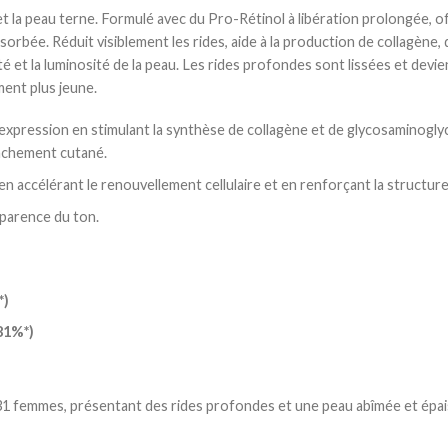
et la peau terne. Formulé avec du Pro-Rétinol à libération prolongée, 
rbée. Réduit visiblement les rides, aide à la production de collagène, d
té et la luminosité de la peau. Les rides profondes sont lissées et devie
ment plus jeune.
 d’expression en stimulant la synthèse de collagène et de glycosamino
elâchement cutané.
u en accélérant le renouvellement cellulaire et en renforçant la structure
nsparence du ton.
*)
81%*)
1 femmes, présentant des rides profondes et une peau abîmée et épaissi