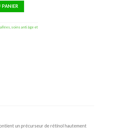
 Retinol Crème Anti-Rides – 50ml
 PANIER
tallées
,
soins anti âge et
l contient un précurseur de rétinol hautement