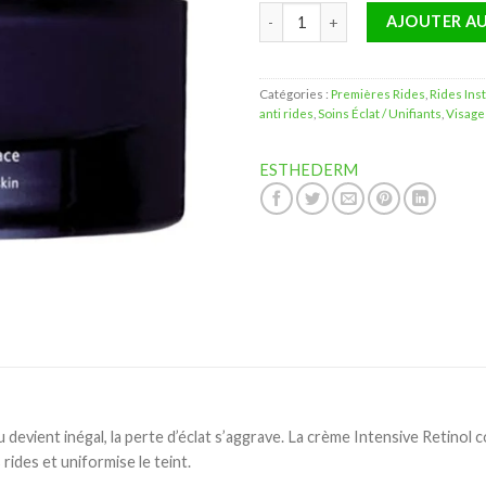
quantité de Esthederm Intensive
AJOUTER AU
Catégories :
Premières Rides
,
Rides Ins
anti rides
,
Soins Éclat / Unifiants
,
Visage
ESTHEDERM
eau devient inégal, la perte d’éclat s’aggrave. La crème Intensive Retino
s rides et uniformise le teint.