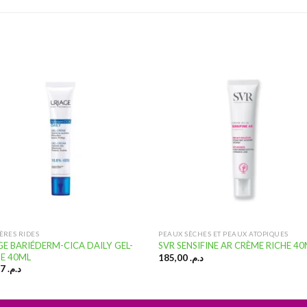
Ajouter
Ajou
à la
à l
liste
lis
d’envies
d’en
ÈRES RIDES
PEAUX SÈCHES ET PEAUX ATOPIQUES
GE BARIÉDERM-CICA DAILY GEL-
SVR SENSIFINE AR CRÈME RICHE 4
E 40ML
185,00
د.م.
199,67
د.م.