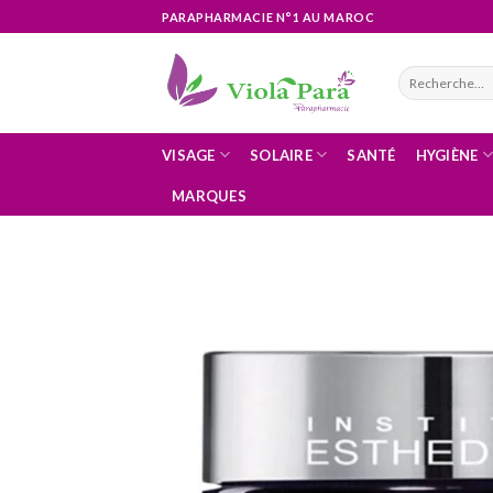
Skip
PARAPHARMACIE N°1 AU MAROC
to
content
Recherche
pour :
VISAGE
SOLAIRE
SANTÉ
HYGIÈNE
MARQUES