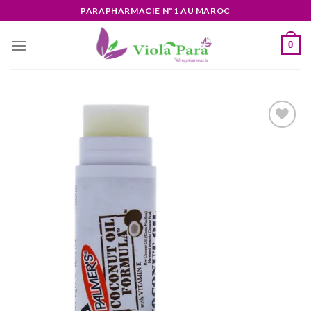
Skip
PARAPHARMACIE N°1 AU MAROC
to
content
0
Ajouter
à la liste
d’envies