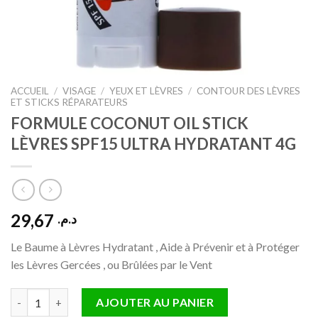
ACCUEIL
/
VISAGE
/
YEUX ET LÈVRES
/
CONTOUR DES LÈVRES
ET STICKS RÉPARATEURS
FORMULE COCONUT OIL STICK
LÈVRES SPF15 ULTRA HYDRATANT 4G
29,67
د.م.
Le Baume à Lèvres Hydratant , Aide à Prévenir et à Protéger
les Lèvres Gercées , ou Brûlées par le Vent
quantité de FORMULE COCONUT OIL STICK LÈVRES SPF15 U
AJOUTER AU PANIER