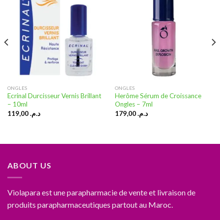
Ajouter
Ajouter
à la liste
à la liste
d’envies
d’envies
ONGLES
ONGLES
Ecrinal Durcisseur Vernis Brillant
Herôme Sérum de Croissance
– 10ml
Ongles – 7ml
119,00
د.م.
179,00
د.م.
ABOUT US
Violapara est une parapharmacie de vente et livraison de
produits parapharmaceutiques partout au Maroc.