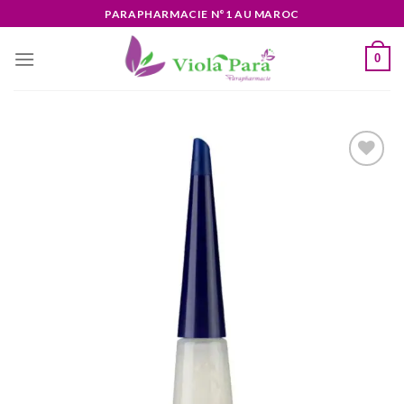
Skip
PARAPHARMACIE N°1 AU MAROC
to
content
0
Ajouter
à la liste
d’envies