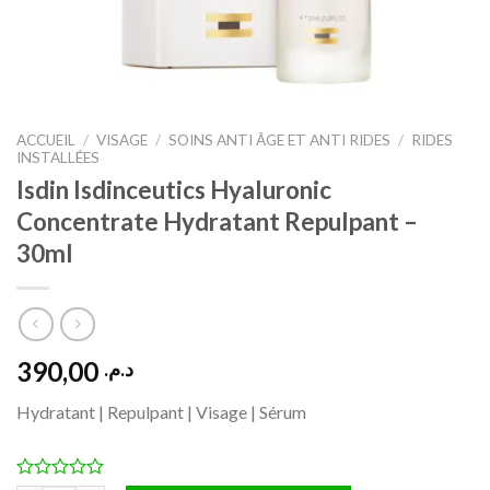
ACCUEIL
/
VISAGE
/
SOINS ANTI ÂGE ET ANTI RIDES
/
RIDES
INSTALLÉES
Isdin Isdinceutics Hyaluronic
Concentrate Hydratant Repulpant –
30ml
390,00
د.م.
Hydratant | Repulpant | Visage | Sérum