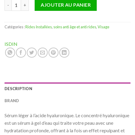
quantité de Isdin Isdinceutics Hyaluronic Concentrate Hydrata
AJOUTER AU PANIER
Catégories :
Rides Installées
,
soins anti âge et anti rides
,
Visage
ISDIN
DESCRIPTION
BRAND
Sérum léger à l’acide hyaluronique. Le concentré hyaluronique
est un sérum à gel d’eau qui traite votre peau avec une
hydratation profonde, offrant à la fois un effet repulpant et