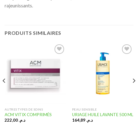
rajeunissants.
PRODUITS SIMILAIRES
Ajouter
Ajouter
à la liste
à la liste
d’envies
d’envies
AUTRES TYPES DE SOINS
PEAU SENSIBLE
ACM VITIX COMPRIMÉS
URIAGE HUILE LAVANTE 500 ML
222,00
د.م.
164,89
د.م.