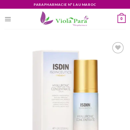
Skip
PARAPHARMACIE N°1 AU MAROC
to
content
0
Ajouter
à la liste
d’envies