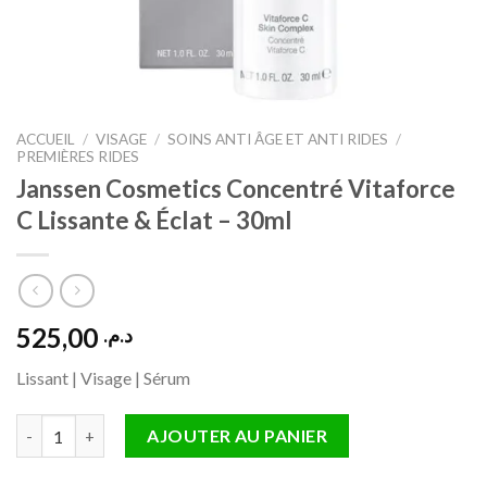
ACCUEIL
/
VISAGE
/
SOINS ANTI ÂGE ET ANTI RIDES
/
PREMIÈRES RIDES
Janssen Cosmetics Concentré Vitaforce
C Lissante & Éclat – 30ml
525,00
د.م.
Lissant | Visage | Sérum
quantité de Janssen Cosmetics Concentré Vitaforce C Lissante 
AJOUTER AU PANIER