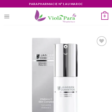
Skip
PARAPHARMACIE N°1 AU MAROC
to
content
0
Ajouter
à la liste
d’envies