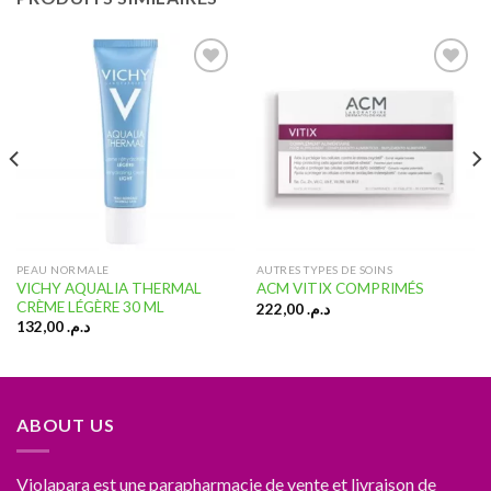
Ajouter
Ajouter
à la liste
à la liste
d’envies
d’envies
PEAU NORMALE
AUTRES TYPES DE SOINS
VICHY AQUALIA THERMAL
ACM VITIX COMPRIMÉS
CRÈME LÉGÈRE 30 ML
222,00
د.م.
132,00
د.م.
ABOUT US
Violapara est une parapharmacie de vente et livraison de