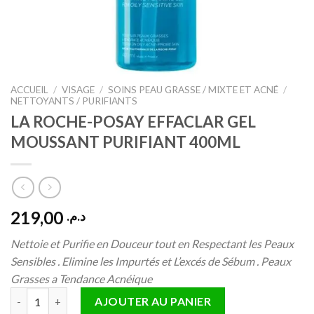
ACCUEIL
/
VISAGE
/
SOINS PEAU GRASSE / MIXTE ET ACNÉ
/
NETTOYANTS / PURIFIANTS
LA ROCHE-POSAY EFFACLAR GEL
MOUSSANT PURIFIANT 400ML
219,00
د.م.
Nettoie et Purifie en Douceur tout en Respectant les Peaux
Sensibles . Elimine les Impurtés et L’excés de Sébum . Peaux
Grasses a Tendance Acnéique
quantité de LA ROCHE-POSAY EFFACLAR GEL MOUSSANT PUR
AJOUTER AU PANIER