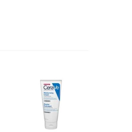
ter
Ajouter
a
à la
te
liste
vies
d’envies