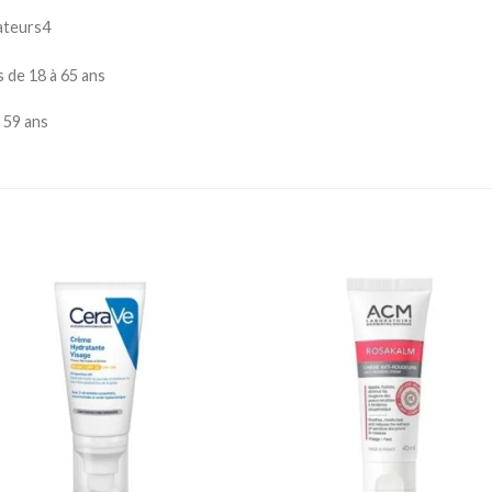
ateurs4
 de 18 à 65 ans
 59 ans
Ajouter
Ajou
à la
à l
liste
lis
d’envies
d’en