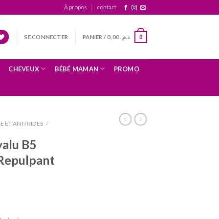
À propos
contact
SE CONNECTER
PANIER /
0,00
د.م.
0
CHEVEUX
BÉBÉ MAMAN
PROMO
E ET ANTI RIDES
/
yalu B5
 Repulpant