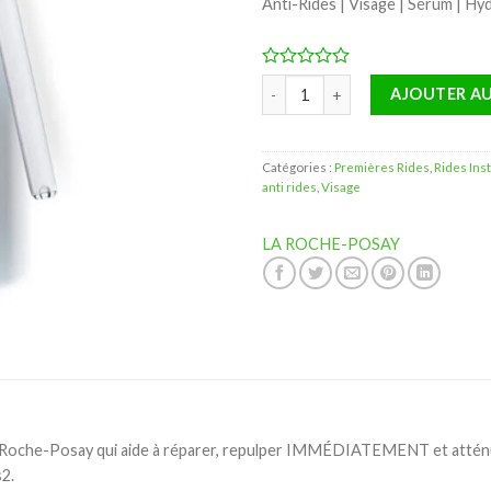
Anti-Rides | Visage | Sérum | Hy
quantité de La Roche-Posay Hyal
AJOUTER AU
Catégories :
Premières Rides
,
Rides Ins
anti rides
,
Visage
LA ROCHE-POSAY
 Roche-Posay qui aide à réparer, repulper IMMÉDIATEMENT et atténue
s2.