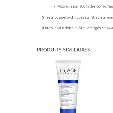
Apprécié par 100 % des consomm
3 Tests cosméto-cliniques sur 30 sujets âgés
4 Auto-évaluation sur 34 sujets âgés de 44 à
PRODUITS SIMILAIRES
Ajouter
Ajouter
à la
à la
liste
liste
d’envies
d’envies