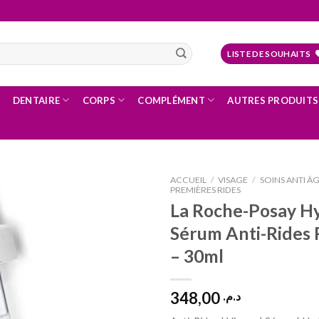
LISTE DE SOUHAITS
DENTAIRE
CORPS
COMPLÉMENT
AUTRES PRODUITS
ACCUEIL
/
VISAGE
/
SOINS ANTI ÂG
PREMIÈRES RIDES
La Roche-Posay H
Sérum Anti-Rides
Ajouter
à la liste
– 30ml
d’envies
348,00
د.م.