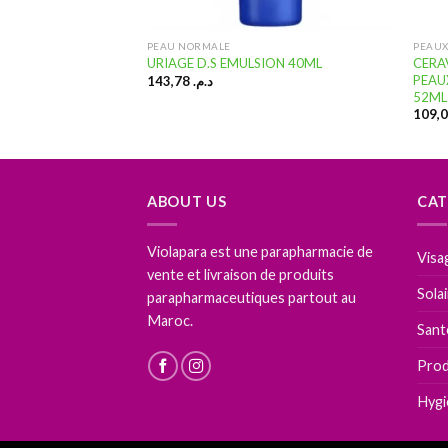
T DÉPIGMENTANT
PEAU NORMALE
PEAUX
RÈME
CERA
URIAGE D.S EMULSION 40ML
ADVANCED 40ML
PEAU
143,78
د.م.
52ML
ABOUT US
CAT
Violapara est une parapharmacie de
Visa
vente et livraison de produits
Sola
parapharmaceutiques partout au
Maroc.
Sant
Prod
Hygi