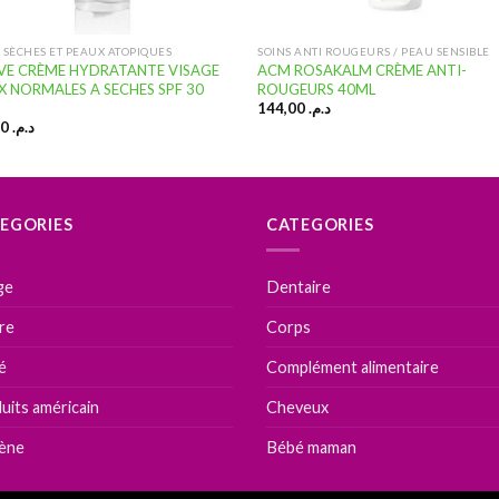
 SÈCHES ET PEAUX ATOPIQUES
SOINS ANTI ROUGEURS / PEAU SENSIBLE
VE CRÈME HYDRATANTE VISAGE
ACM ROSAKALM CRÈME ANTI-
X NORMALES A SECHES SPF 30
ROUGEURS 40ML
144,00
د.م.
109,00
د.م.
EGORIES
CATEGORIES
ge
Dentaire
ire
Corps
é
Complément alimentaire
uits américain
Cheveux
ène
Bébé maman