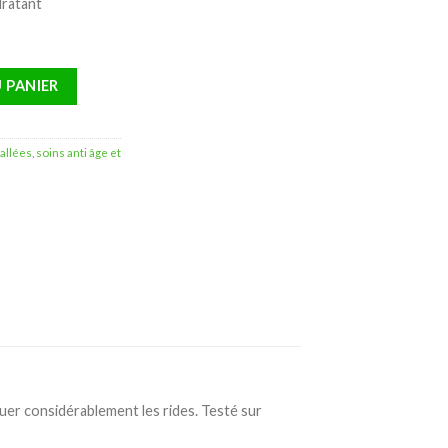
dratant
u B5 Sérum Anti-Rides Repulpant – 30ml
 PANIER
tallées
,
soins anti âge et
r considérablement les rides. Testé sur