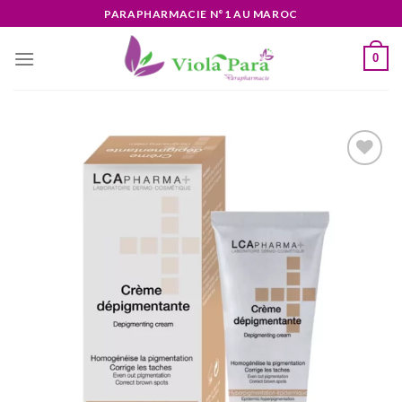
Skip
PARAPHARMACIE N°1 AU MAROC
to
content
0
Ajouter
à la liste
d’envies