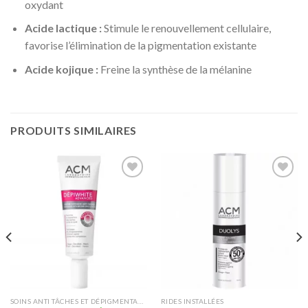
oxydant
Acide lactique :
Stimule le renouvellement cellulaire,
favorise l’élimination de la pigmentation existante
Acide kojique :
Freine la synthèse de la mélanine
PRODUITS SIMILAIRES
Ajouter
Ajouter
à la liste
à la liste
d’envies
d’envies
SOINS ANTI TÂCHES ET DÉPIGMENTANT
RIDES INSTALLÉES