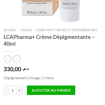
ACCUEIL
/
VISAGE
/
SOINS ANTI TÂCHES ET DÉPIGMENTANT
LCAPharma+ Crème Dépigmentante –
40ml
330,00
د.م.
Dépigmentant | Visage | Crème
quantité de LCAPharma+ Crème Dépigmentante – 40ml
AJOUTER AU PANIER