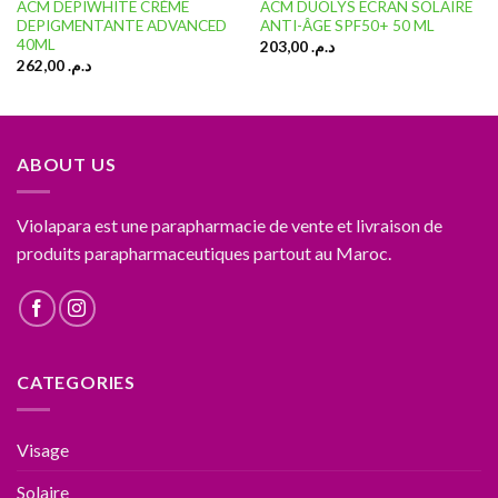
ACM DEPIWHITE CRÈME
ACM DUOLYS ECRAN SOLAIRE
DEPIGMENTANTE ADVANCED
ANTI-ÂGE SPF50+ 50 ML
40ML
203,00
د.م.
262,00
د.م.
ABOUT US
Violapara est une parapharmacie de vente et livraison de
produits parapharmaceutiques partout au Maroc.
CATEGORIES
Visage
Solaire