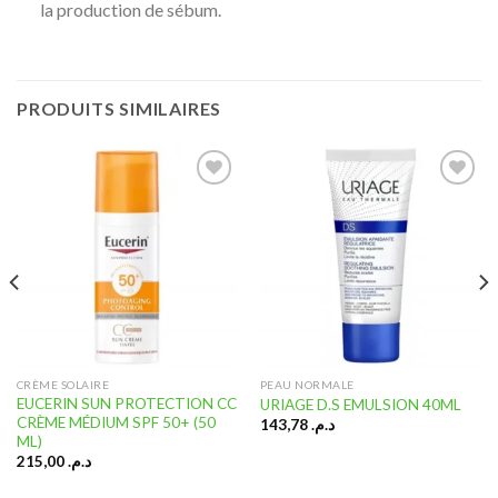
la production de sébum.
PRODUITS SIMILAIRES
Ajouter
Ajouter
à la liste
à la liste
d’envies
d’envies
CRÈME SOLAIRE
PEAU NORMALE
EUCERIN SUN PROTECTION CC
URIAGE D.S EMULSION 40ML
CRÈME MÉDIUM SPF 50+ (50
143,78
د.م.
ML)
215,00
د.م.