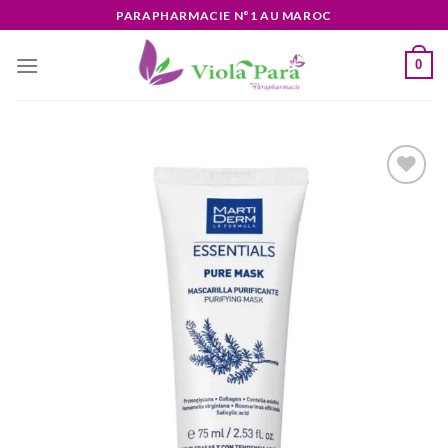
Skip
PARAPHARMACIE N°1 AU MAROC
to
content
0
Ajouter
à la liste
d’envies