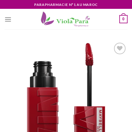
Skip
PARAPHARMACIE N°1 AU MAROC
to
content
0
Ajouter
à la liste
d’envies