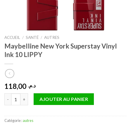
ACCUEIL
/
SANTÉ
/
AUTRES
Maybelline New York Superstay Vinyl
Ink 10 LIPPY
118,00
د.م.
quantité de Maybelline New York Superstay Vinyl Ink 10 LIPPY
AJOUTER AU PANIER
Catégorie :
autres