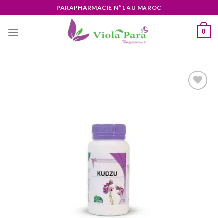
Skip
PARAPHARMACIE N°1 AU MAROC
to
content
0
Ajouter
à la liste
d’envies