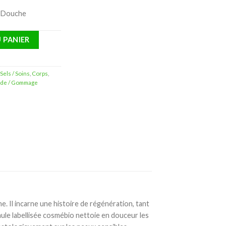
s-Douche
Bain Douche Surgras Huile Macadamia – 400ml
 PANIER
Sels / Soins
,
Corps
,
uide / Gommage
. Il incarne une histoire de régénération, tant
ule labellisée cosmébio nettoie en douceur les