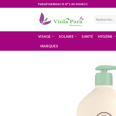
Skip
PARAPHARMACIE N°1 AU MAROC
to
content
Recherche
pour :
VISAGE
SOLAIRE
SANTÉ
HYGIÈNE
MARQUES