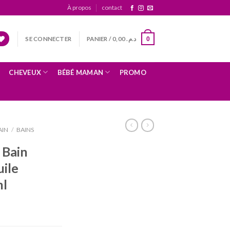
À propos
contact
SE CONNECTER
PANIER /
0,00
د.م.
0
CHEVEUX
BÉBÉ MAMAN
PROMO
AIN
/
BAINS
 Bain
ile
ml