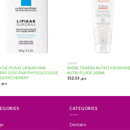
Ajouter
Ajou
à la
à l
liste
lis
d’envies
d’en
CORPS
OCHE-POSAY LIPIKAR PAIN
AVENE TRIXERA NUTRITION BAUM
RAS 150G PAIN PHYSIOLOGIQUE
NUTRI-FLUIDE 200ML
-DESSÈCHEMENT
152,53
د.م.
90,00
د.م.
EGORIES
CATEGORIES
ge
Dentaire