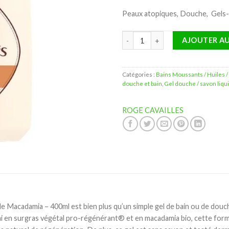
Peaux atopiques, Douche, Gel
quantité de Rogé Cavaillès Gel 
AJOUTER AU
Catégories :
Bains Moussants / Huiles / 
douche et bain
,
Gel douche / savon liq
ROGE CAVAILLES
 Macadamia – 400ml est bien plus qu’un simple gel de bain ou de douche
i en surgras végétal pro-régénérant® et en macadamia bio, cette form