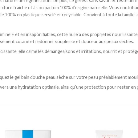
 naturel de régénération. De plus, ce gel est sans savon et testé der
xture fraîche et à son parfum 100% d’origine naturelle. Vous contribu
le 100% en plastique recyclé et recyclable. Convient à toute la famille, 
tamine E et en insaponifiables, cette huile a des propriétés nourrissant
llissement cutané et redonner souplesse et douceur aux peaux sèches.
cissante, elle calme les démangeaisons et irritations, nourrit et protè
iquez le gel bain douche peau sèche sur votre peau préalablement mouil
vera une hydratation optimale, ainsi qu’une protection pour rester en 