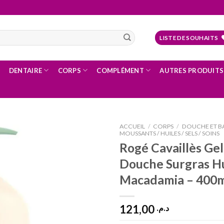
LISTE DE SOUHAITS
DENTAIRE
CORPS
COMPLÉMENT
AUTRES PRODUITS
ACCUEIL
/
CORPS
/
DOUCHE ET B
MOUSSANTS / HUILES / SELS / SOINS
Rogé Cavaillès Gel
Douche Surgras Hu
Ajouter
à la liste
Macadamia – 400
d’envies
121,00
د.م.