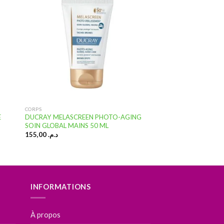
ter
Ajouter
a
à la
te
liste
vies
d’envies
CORPS
E
DUCRAY MELASCREEN PHOTO-AGING
SOIN GLOBAL MAINS 50 ML
155,00
د.م.
INFORMATIONS
À propos