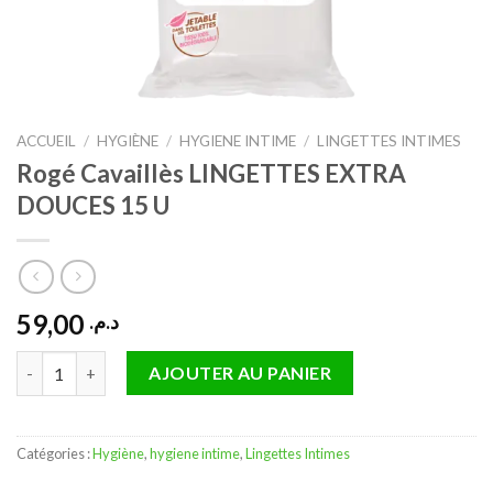
ACCUEIL
/
HYGIÈNE
/
HYGIENE INTIME
/
LINGETTES INTIMES
Rogé Cavaillès LINGETTES EXTRA
DOUCES 15 U
59,00
د.م.
quantité de Rogé Cavaillès LINGETTES EXTRA DOUCES 15 U
AJOUTER AU PANIER
Catégories :
Hygiène
,
hygiene intime
,
Lingettes Intimes