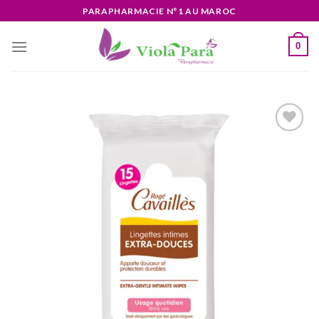
Skip
PARAPHARMACIE N°1 AU MAROC
to
content
0
Ajouter
à la liste
d’envies