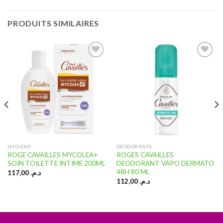
PRODUITS SIMILAIRES
Ajouter
Ajouter
à la liste
à la liste
d’envies
d’envies
HYGIÈNE
DEODORANTS
ROGE CAVAILLES MYCOLEA+
ROGES CAVAILLES
SOIN TOILETTE INTIME 200ML
DEODORANT VAPO DERMATO
48H 80 ML
117,00
د.م.
112,00
د.م.