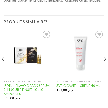
pour les traitements dépigmentants, rosacées ou acnéiques.
PRODUITS SIMILAIRES
Ajouter
Ajouter
à la liste
à la liste
d’envies
d’envies
SOINS ANTI ÂGE ET ANTI RIDES
SOINS ANTI ROUGEURS / PEAU SENSIBLE
ISDIN – FLAVO C PACK SERUM
SVR CICAVIT + CRÈME 40 ML
24H JOUR ET NUIT 10+10
157,00
د.م.
AMPOULES
503,00
د.م.