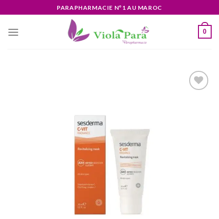
Skip
PARAPHARMACIE N°1 AU MAROC
to
content
0
Ajouter
à la liste
d’envies