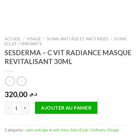
ACCUEIL
/
VISAGE
/
SOINS ANTI ÂGE ET ANTI RIDES
/
SOINS
ÉCLAT / UNIFIANTS
SESDERMA – C VIT RADIANCE MASQUE
REVITALISANT 30ML
320,00
د.م.
quantité de SESDERMA - C VIT RADIANCE MASQUE REVITALIS
AJOUTER AU PANIER
Catégories :
soins anti âge et anti rides
,
Soins Éclat / Unifiants
,
Visage