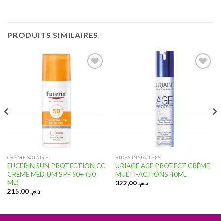
PRODUITS SIMILAIRES
Ajouter
Ajouter
à la liste
à la liste
d’envies
d’envies
CRÈME SOLAIRE
RIDES INSTALLÉES
EUCERIN SUN PROTECTION CC
URIAGE AGE PROTECT CRÈME
CRÈME MÉDIUM SPF 50+ (50
MULTI-ACTIONS 40ML
ML)
322,00
د.م.
215,00
د.م.