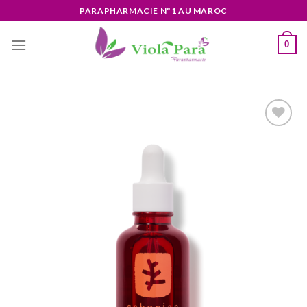
Skip
PARAPHARMACIE N°1 AU MAROC
to
content
0
Ajouter
à la liste
d’envies