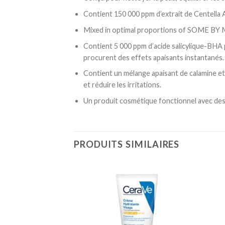
Contient 150 000 ppm d’extrait de Centella As
Mixed in optimal proportions of SOME BY MI
Contient 5 000 ppm d’acide salicylique-BHA p
procurent des effets apaisants instantanés.
Contient un mélange apaisant de calamine et
et réduire les irritations.
Un produit cosmétique fonctionnel avec des e
PRODUITS SIMILAIRES
Ajouter
Ajouter
à la
à la
liste
liste
d’envies
d’envies