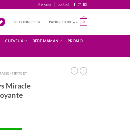
À propos
contact
SE CONNECTER
PANIER /
0,00
د.م.
0
CHEVEUX
BÉBÉ MAMAN
PROMO
ASSE / MIXTE ET
s Miracle
toyante