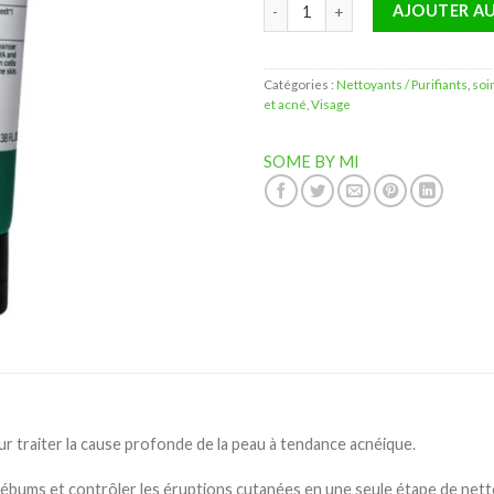
quantité de Some By Mi 30 Days
AJOUTER AU
Catégories :
Nettoyants / Purifiants
,
soi
et acné
,
Visage
SOME BY MI
 traiter la cause profonde de la peau à tendance acnéique.
 sébums et contrôler les éruptions cutanées en une seule étape de nett