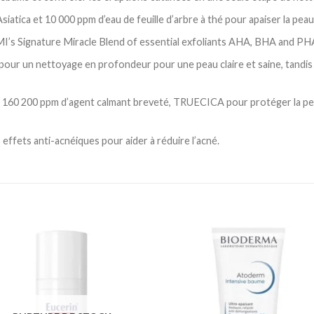
iatica et 10 000 ppm d’eau de feuille d’arbre à thé pour apaiser la peau 
’s Signature Miracle Blend of essential exfoliants AHA, BHA and PHA 
our un nettoyage en profondeur pour une peau claire et saine, tandis 
 160 200 ppm d’agent calmant breveté, TRUECICA pour protéger la peau
ffets anti-acnéiques pour aider à réduire l’acné.
Ajouter
Ajou
à la
à l
liste
lis
d’envies
d’en