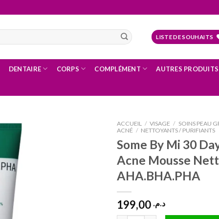
LISTE DE SOUHAITS
DENTAIRE
CORPS
COMPLÉMENT
AUTRES PRODUITS
ACCUEIL
/
VISAGE
/
SOINS PEAU GR
ACNÉ
/
NETTOYANTS / PURIFIANTS
Some By Mi 30 Day
Acne Mousse Net
Ajouter
à la liste
AHA.BHA.PHA
d’envies
199,00
د.م.