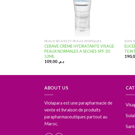
I RIDES
PEAUX SÈCHES ET PEAUX ATOPIQUES
SOIN 
 INTENSIVE SERUM
CERAVE CRÈME HYDRATANTE VISAGE
EUCE
PEAUX NORMALES A SECHES SPF 30
TEIN
52ML
109,00
د.م.
ABOUT US
CAT
Violapara est une parapharmacie de
Visa
vente et livraison de produits
Sola
parapharmaceutiques partout au
Maroc.
Sant