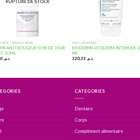
RUPTURE DE STOCK
TEINTĖ / BONNE MINE
PEAU SENSIBLE
RIN ANTI ROUGEUR SOIN DE JOUR
BIODERMA ATODERM INTENSIVE 2
TÉ 50 ML
ML
190,00
د.م.
220,33
د.م.
EGORIES
CATEGORIES
ge
Dentaire
ire
Corps
é
Complément alimentaire