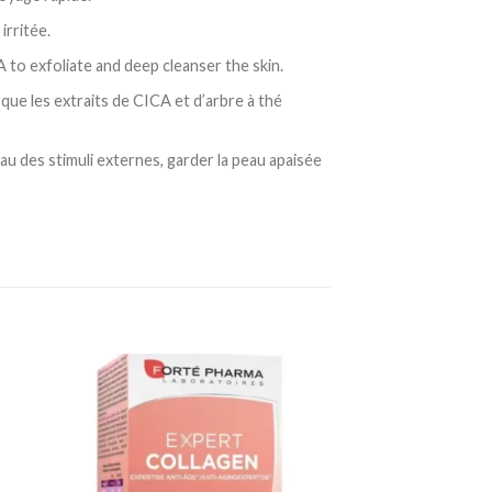
irritée.
to exfoliate and deep cleanser the skin.
que les extraits de CICA et d’arbre à thé
 des stimuli externes, garder la peau apaisée
ter
Ajouter
a
à la
te
liste
vies
d’envies