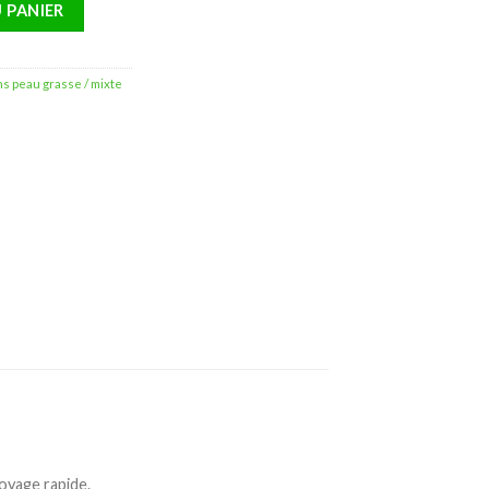
 Miracle Acne Mousse Nettoyante AHA.BHA.PHA
 PANIER
ns peau grasse / mixte
oyage rapide.