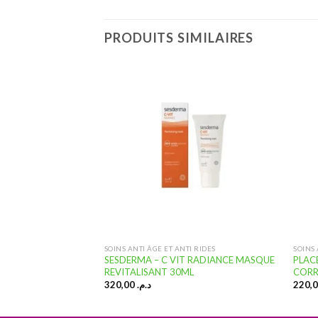
PRODUITS SIMILAIRES
Ajouter
Ajouter
à la
à la
liste
liste
d’envies
d’envies
T DÉPIGMENTANT
SOINS ANTI ÂGE ET ANTI RIDES
SOINS
RÈME
SESDERMA – C VIT RADIANCE MASQUE
PLAC
ADVANCED 40ML
REVITALISANT 30ML
CORR
320,00
د.م.