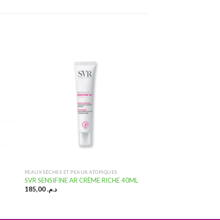
ter
Ajouter
a
à la
te
liste
vies
d’envies
PEAUX SÈCHES ET PEAUX ATOPIQUES
SVR SENSIFINE AR CRÈME RICHE 40ML
185,00
د.م.