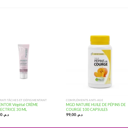
Ajouter
Ajou
à la
à l
liste
lis
d’envies
d’en
 ANTI TÂCHES ET DÉPIGMENTANT
COMPLÉMENTS ANTI-AGE
ENTOR Végétal CRÈME
MGD NATURE HUILE DE PÉPINS DE
ECTRICE 30 ML
COURGE 100 CAPSULES
220,00
د.م.
99,00
د.م.