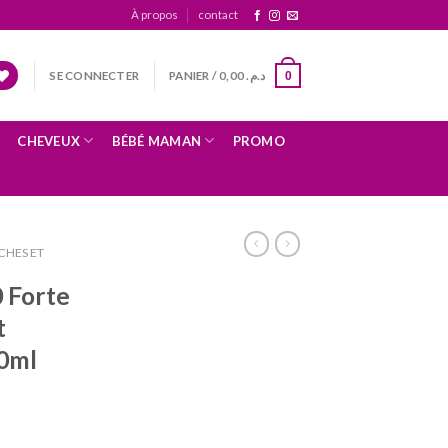
À propos
contact
SE CONNECTER
PANIER /
0,00
د.م.
0
CHEVEUX
BÉBÉ MAMAN
PROMO
CHES ET
0 Forte
t
0ml