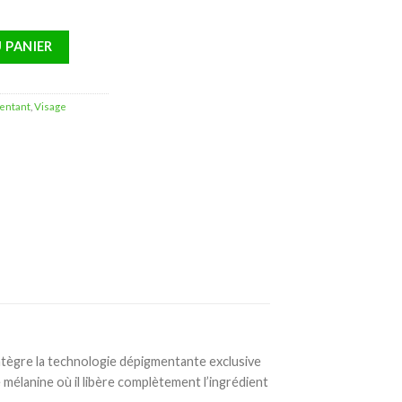
Forte Mark-S Traitement Dépigmentant – 30ml
 PANIER
mentant
,
Visage
intègre la technologie dépigmentante exclusive
mélanine où il libère complètement l’ingrédient