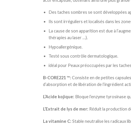
actif encapsulé, obtenant ainsi une plus grande
Des taches sombres se sont développées apr
Ils sont irréguliers et localisés dans les
La cause de son apparition est due à l’augmen
thérapies au laser …).
Hypoallergénique.
Testé sous contrôle dermatologique.
idéal pour Peaux préoccupées par les taches
B-CORE221 ™:
Consiste en de petites capsules 
d’absorption et de libération de l’ingrédient ac
L’Acide kojique:
Bloque l’enzyme tyrosinase qui
L’Extrait de lys de mer:
Réduit la production d
La vitamine C:
Stable neutralise les radicaux libr