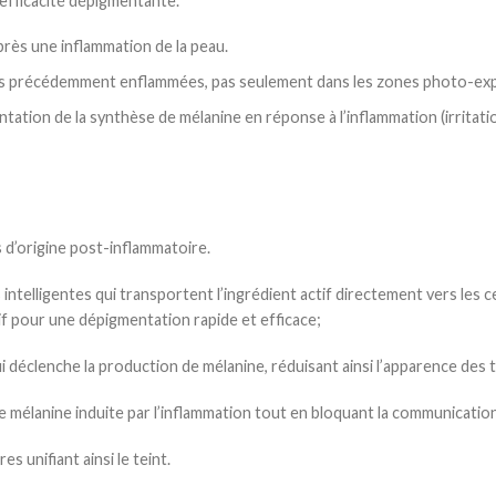
 efficacité dépigmentante.
ès une inflammation de la peau.
 zones précédemment enflammées, pas seulement dans les zones photo-ex
tation de la synthèse de mélanine en réponse à l’inflammation (irritatio
 d’origine post-inflammatoire.
intelligentes qui transportent l’ingrédient actif directement vers les c
tif pour une dépigmentation rapide et efficace;
 déclenche la production de mélanine, réduisant ainsi l’apparence des 
e mélanine induite par l’inflammation tout en bloquant la communication
es unifiant ainsi le teint.