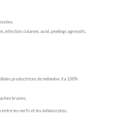
posées.
n, infection cutanée, acné, peelings agressifs,
ellules productrices de mélanine; il a 100%
taches brunes;
 entre les nerfs et les mélanocytes;