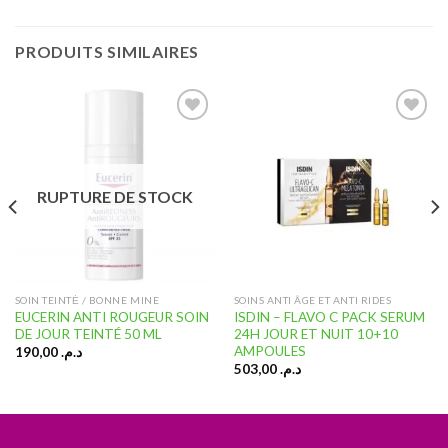
PRODUITS SIMILAIRES
Ajouter
Ajouter
à la liste
à la liste
RUPTURE DE STOCK
d’envies
d’envies
SOIN TEINTĖ / BONNE MINE
SOINS ANTI ÂGE ET ANTI RIDES
EUCERIN ANTI ROUGEUR SOIN
ISDIN – FLAVO C PACK SERUM
DE JOUR TEINTÉ 50 ML
24H JOUR ET NUIT 10+10
AMPOULES
190,00
د.م.
503,00
د.م.