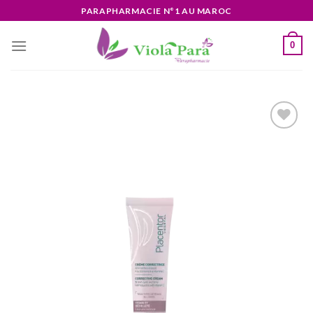
Skip
PARAPHARMACIE N°1 AU MAROC
to
content
0
Ajouter
à la liste
d’envies