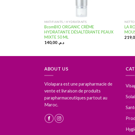
ANTS
MATIFIANTS / HYDRATANTS
NETTO
er Soin de Jour Anti-
BcomBIO ORGANIC CRÈME
LA R
 à Mixtes – 50ml
HYDRATANTE DÉSALTÉRANTE PEAUX
MOUS
MIXTE 50 ML
140,00
د.م.
ABOUT US
CAT
Violapara est une parapharmacie de
Visa
vente et livraison de produits
Sola
parapharmaceutiques partout au
Maroc.
Sant
Prod
Hygi