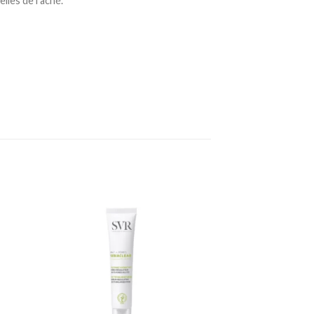
lles de l’acné.
ter
Ajouter
a
à la
te
liste
vies
d’envies