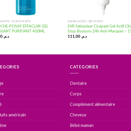
YANTS / PURIFIANTS
SOINS ACNÉ / BOUTONS
OCHE-POSAY EFFACLAR GEL
SVR Sebiaclear Cicapeel Gel Actif Cib
SANT PURIFIANT 400ML
Stop-Boutons 24h Anti-Marques – 1
219,00
د.م.
111,00
د.م.
EGORIES
CATEGORIES
ge
Dentaire
ire
Corps
é
Complément alimentaire
uits américain
Cheveux
ène
Bébé maman