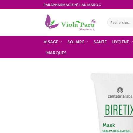
Skip
PARAPHARMACIE N°1 AU MAROC
to
content
Recherche
pour :
VISAGE
SOLAIRE
SANTÉ
HYGIÈNE
MARQUES