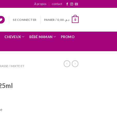
À propos
contact
SE CONNECTER
PANIER /
0,00
د.م.
0
CHEVEUX
BÉBÉ MAMAN
PROMO
ASSE / MIXTE ET
25ml
ue