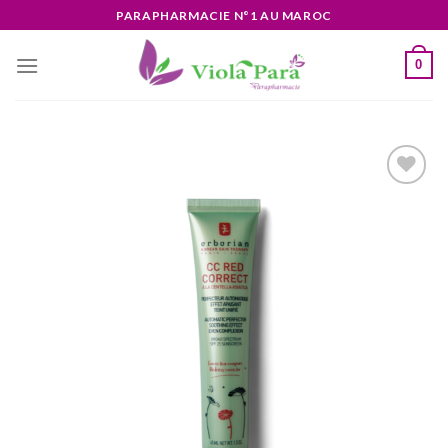
Skip
PARAPHARMACIE N°1 AU MAROC
to
content
0
Ajouter
à la liste
d’envies