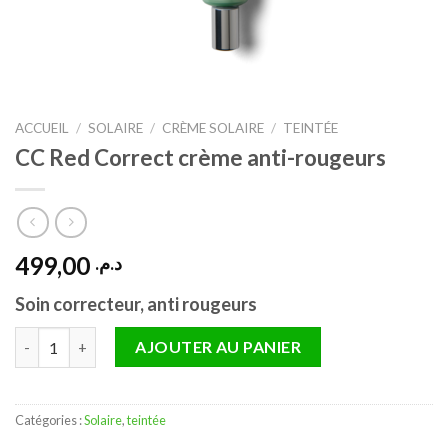
ACCUEIL
/
SOLAIRE
/
CRÈME SOLAIRE
/
TEINTÉE
CC Red Correct crème anti-rougeurs
499,00
د.م.
Soin correcteur, anti rougeurs
quantité de CC Red Correct crème anti-rougeurs
AJOUTER AU PANIER
Catégories :
Solaire
,
teintée