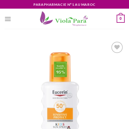
Skip
PARAPHARMACIE N°1 AU MAROC
to
content
0
Ajouter
à la liste
d’envies