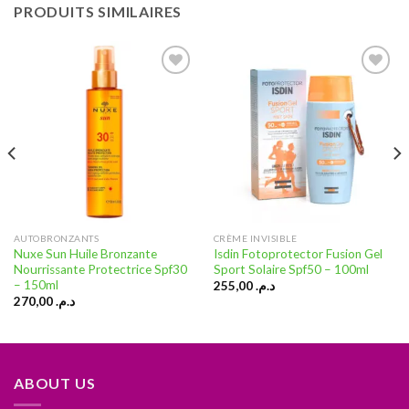
PRODUITS SIMILAIRES
Ajouter
Ajouter
à la liste
à la liste
d’envies
d’envies
AUTOBRONZANTS
CRÈME INVISIBLE
Nuxe Sun Huile Bronzante
Isdin Fotoprotector Fusion Gel
Nourrissante Protectrice Spf30
Sport Solaire Spf50 – 100ml
– 150ml
255,00
د.م.
270,00
د.م.
ABOUT US