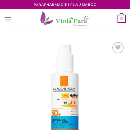
Skip
PARAPHARMACIE N°1 AU MAROC
to
content
0
Ajouter
à la liste
d’envies