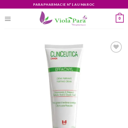
Skip
PARAPHARMACIE N°1 AU MAROC
to
content
0
Ajouter
à la liste
d’envies