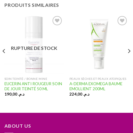
PRODUITS SIMILAIRES
Ajouter
Ajouter
à la liste
à la liste
RUPTURE DE STOCK
d’envies
d’envies
SOIN TEINTĖ / BONNE MINE
PEAUX SÈCHES ET PEAUX ATOPIQUES
EUCERIN ANTI ROUGEUR SOIN
A-DERMA EXOMEGA BAUME
DE JOUR TEINTÉ 50 ML
EMOLLIENT 200ML
190,00
د.م.
224,00
د.م.
ABOUT US