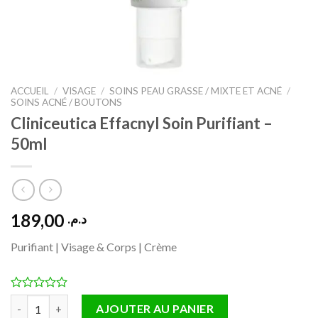
ACCUEIL
/
VISAGE
/
SOINS PEAU GRASSE / MIXTE ET ACNÉ
/
SOINS ACNÉ / BOUTONS
Cliniceutica Effacnyl Soin Purifiant –
50ml
189,00
د.م.
Purifiant | Visage & Corps | Crème
quantité de Cliniceutica Effacnyl Soin Purifiant – 50ml
AJOUTER AU PANIER