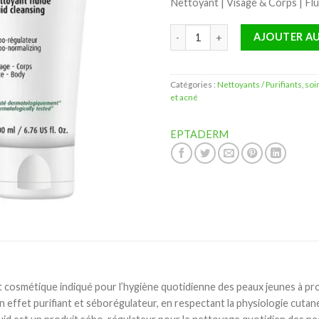
Nettoyant | Visage & Corps | Flu
quantité de Eptaderm Epta AC Ne
AJOUTER AU
Catégories :
Nettoyants / Purifiants
,
soi
et acné
EPTADERM
cosmétique indiqué pour l’hygiène quotidienne des peaux jeunes à prob
 effet purifiant et séborégulateur, en respectant la physiologie cutané