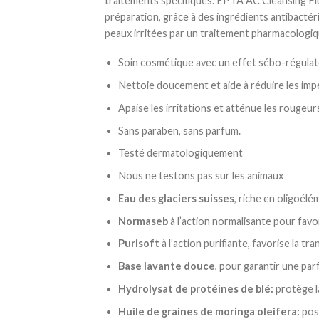
traitements spécifiques. EPTA AC Cleansing Flu
préparation, grâce à des ingrédients antibactérie
peaux irritées par un traitement pharmacologiq
Soin cosmétique avec un effet sébo-régulate
Nettoie doucement et aide à réduire les impe
Apaise les irritations et atténue les rougeur
Sans paraben, sans parfum.
Testé dermatologiquement
Nous ne testons pas sur les animaux
Eau des glaciers suisses
, riche en oligoél
Normaseb
à l’action normalisante pour favor
Purisoft
à l’action purifiante, favorise la tr
Base lavante
douce
, pour garantir une parf
Hydrolysat de protéines de blé:
protège la
Huile de graines de moringa oleifera:
poss