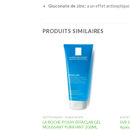
Gluconate de zinc:
a un effet antiseptique
PRODUITS SIMILAIRES
Ajouter
Ajouter
à la
à la
liste
liste
d’envies
d’envies
ANTS
NETTOYANTS / PURIFIANTS
MATIF
 H2O 250ML
LA ROCHE-POSAY EFFACLAR GEL
SVR S
IRE
MOUSSANT PURIFIANT 200ML
Apais