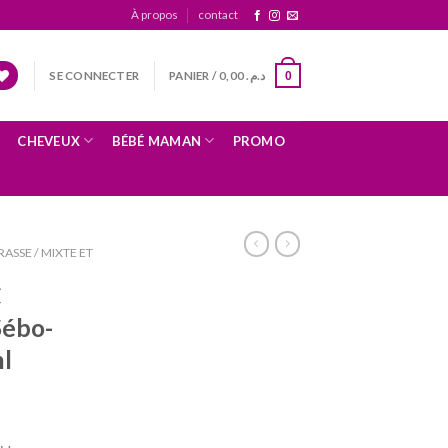
À propos
contact
SE CONNECTER
PANIER /
0,00
د.م.
0
CHEVEUX
BÉBÉ MAMAN
PROMO
ASSE / MIXTE ET
C
Sébo-
l