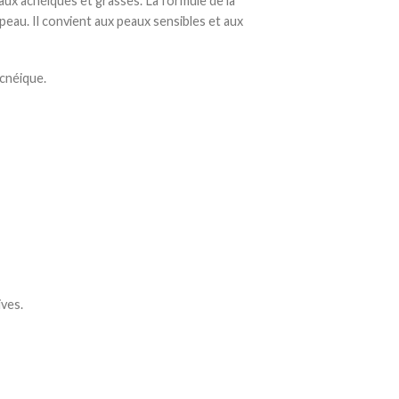
ux acnéiques et grasses. La formule de la
 peau. Il convient aux peaux sensibles et aux
cnéique.
ives.