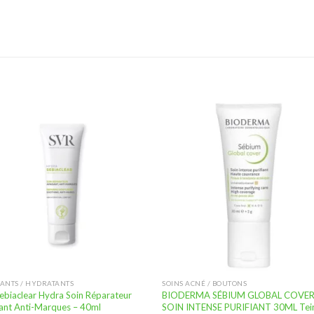
Ajouter
Ajou
à la
à l
liste
lis
d’envies
d’en
IANTS / HYDRATANTS
SOINS ACNÉ / BOUTONS
ebiaclear Hydra Soin Réparateur
BIODERMA SÉBIUM GLOBAL COVE
ant Anti-Marques – 40ml
SOIN INTENSE PURIFIANT 30ML Tei