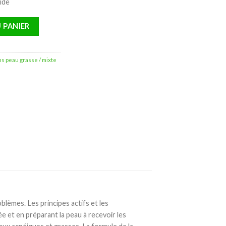
ide
ttoyant Fluide Sébo-Régulateur – 200ml
 PANIER
ns peau grasse / mixte
lèmes. Les principes actifs et les
e et en préparant la peau à recevoir les