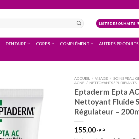
LISTE DE SOUHAITS
DENTAIRE
CORPS
COMPLÉMENT
AUTRES PRODUITS
ACCUEIL
/
VISAGE
/
SOINS PEAU GR
ACNÉ
/
NETTOYANTS / PURIFIANTS
Eptaderm Epta A
Nettoyant Fluide 
Ajouter
à la liste
Régulateur – 200m
d’envies
155,00
د.م.