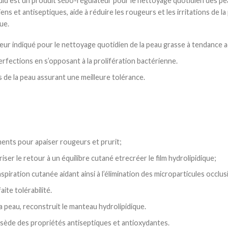
id est un produit sébo-régulateur pour le nettoyage quotidien des pea
ns et antiseptiques, aide à réduire les rougeurs et les irritations de la
ue.
ur indiqué pour le nettoyage quotidien de la peau grasse à tendance a
rfections en s’opposant à la prolifération bactérienne.
s de la peau assurant une meilleure tolérance.
éments pour apaiser rougeurs et prurit;
iser le retour à un équilibre cutané etrecréer le film hydrolipidique;
anspiration cutanée aidant ainsi à l’élimination des microparticules occlus
aite tolérabilité.
 peau, reconstruit le manteau hydrolipidique.
ède des propriétés antiseptiques et antioxydantes.