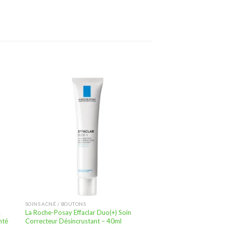
ter
Ajouter
a
à la
te
liste
vies
d’envies
SOINS ACNÉ / BOUTONS
R
La Roche-Posay Effaclar Duo(+) Soin
nté
Correcteur Désincrustant – 40ml