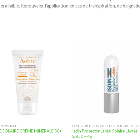
 sera faible. Renouveler l’application en cas de transpiration, de baigna
Ajouter
Ajou
à la
à l
liste
lis
d’envies
d’en
 INVISIBLE
CONTOUR DES LÈVRES ET STICKS RÉPARA
E SOLAIRE CRÈME MINERALE 50+
Isdin Protector Labial Solaire Lèvres
Spf50 – 4g