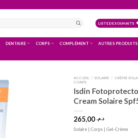
LISTE DE SOUHAITS
DENTAIRE
CORPS
COMPLÉMENT
AUTRES PRODUITS
ACCUEIL
/
SOLAIRE
/
CRÈME SOLA
CORPS
Isdin Fotoprotecto
Cream Solaire Spf
Ajouter
à la liste
d’envies
265,00
د.م.
Solaire | Corps | Gel-Crème