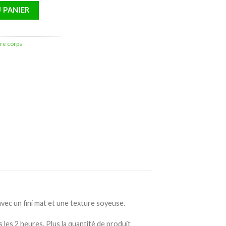
Gel Cream Solaire Spf50 – 250ml
 PANIER
ire corps
ec un fini mat et une texture soyeuse.
les 2 heures. Plus la quantité de produit