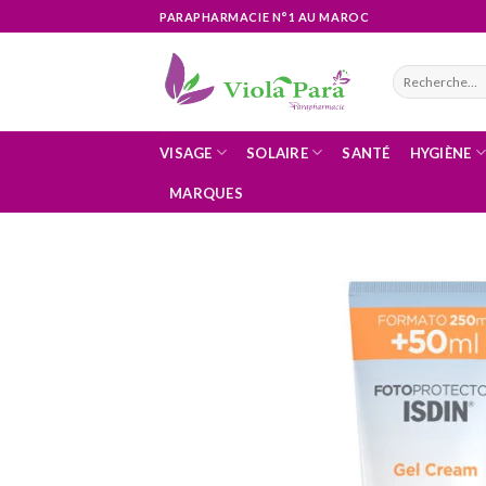
Skip
PARAPHARMACIE N°1 AU MAROC
to
content
Recherche
pour :
VISAGE
SOLAIRE
SANTÉ
HYGIÈNE
MARQUES