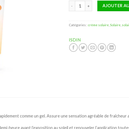
quantité de Isdin Fotoprotector 
AJOUTER AU
Catégories :
crème solaire
,
Solaire
,
sola
ISDIN
pidement comme un gel. Assure une sensation agréable de fraîcheur av
-heure avant l’exposition au soleil et renouveler l’application toutes 