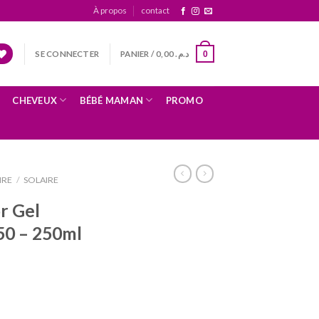
À propos
contact
SE CONNECTER
PANIER /
0,00
د.م.
0
CHEVEUX
BÉBÉ MAMAN
PROMO
IRE
/
SOLAIRE
r Gel
50 – 250ml