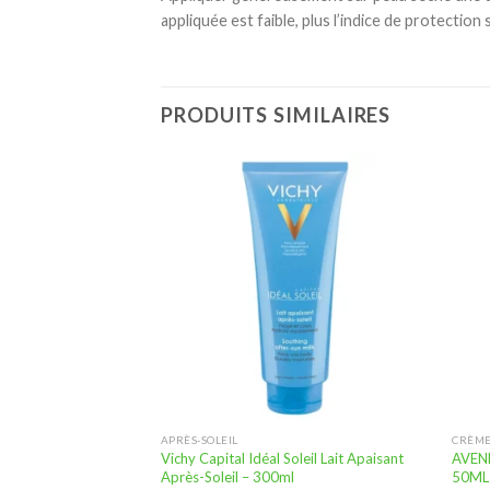
appliquée est faible, plus l’indice de protection
PRODUITS SIMILAIRES
Ajouter
Ajouter
à la
à la
liste
liste
d’envies
d’envies
APRÈS-SOLEIL
CRÈME
elios Oil Correct
Vichy Capital Idéal Soleil Lait Apaisant
AVEN
idienne Teintée
Après-Soleil – 300ml
50ML