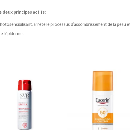
e deux principes actifs:
photosensibilisant, arrête le processus d’assombrissement de la peau e
se l’épiderme.
Ajouter
Ajou
à la
à l
liste
lis
d’envies
d’en