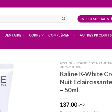
LISTE DE SOUHAITS
DENTAIRE
CORPS
COMPLÉMENT
AUTRES PRODUITS
ACCUEIL
/
VISAGE
/
SOINS ANTI TÂ
DÉPIGMENTANT
Kaline K-White C
Nuit Éclaircissant
Ajouter
à la liste
– 50ml
d’envies
137,00
د.م.