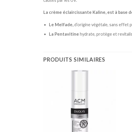
causés par les UV.
La crème éclaircissante Kaline, est à base d
Le Melfade,
d’origine végétale, sans effet 
La Pentavitine
hydrate, protège et revitali
PRODUITS SIMILAIRES
Ajouter
Ajouter
à la
à la
liste
liste
d’envies
d’envies