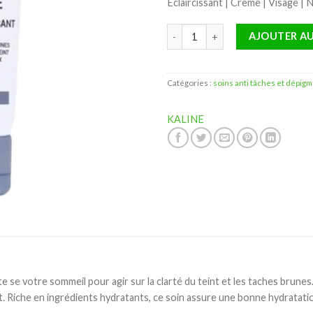
Éclaircissant | Crème | Visage | N
quantité de Kaline K-White Crème
AJOUTER AU
Catégories :
soins anti tâches et dépig
KALINE
e se votre sommeil pour agir sur la clarté du teint et les taches brunes. 
sant. Riche en ingrédients hydratants, ce soin assure une bonne hydrat