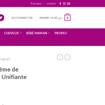
À propos
contact
SE CONNECTER
PANIER /
0,00
د.م.
0
CHEVEUX
BÉBÉ MAMAN
PROMO
CHES ET
rème de
e Unifiante