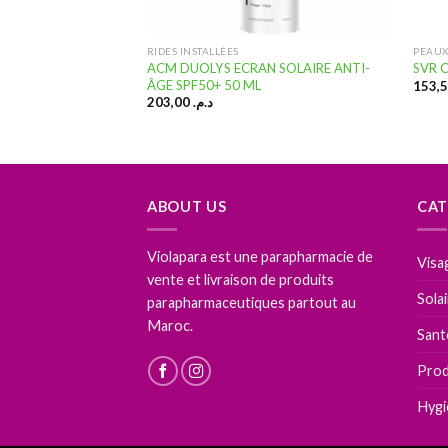
UX ATOPIQUES
RIDES INSTALLÉES
PEAUX
DRATANTE VISAGE
ACM DUOLYS ECRAN SOLAIRE ANTI-
SVR 
 SECHES SPF 30
ÂGE SPF50+ 50 ML
203,00
د.م.
ABOUT US
CAT
Violapara est une parapharmacie de
Visa
vente et livraison de produits
Sola
parapharmaceutiques partout au
Maroc.
Sant
Prod
Hygi