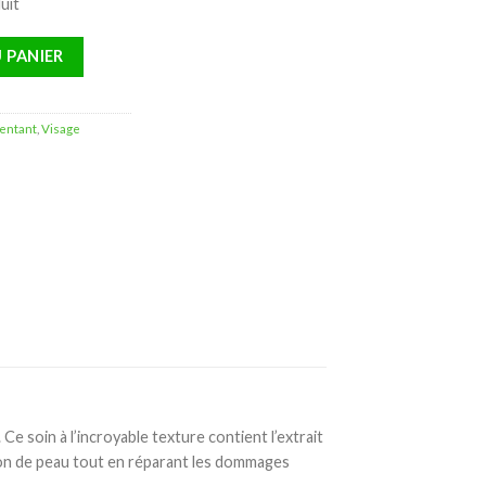
uit
 de Nuit Éclaircissante Unifiante – 50ml
 PANIER
mentant
,
Visage
Ce soin à l’incroyable texture contient l’extrait
ation de peau tout en réparant les dommages