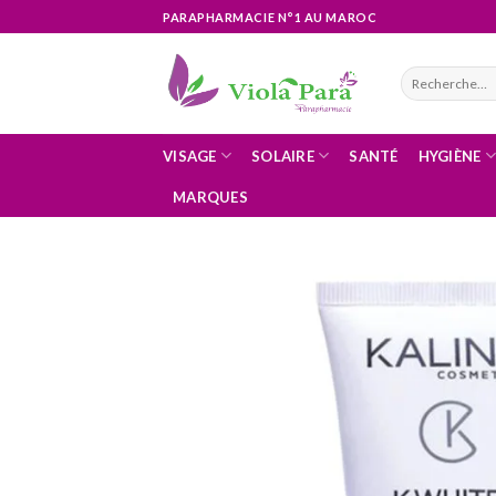
Skip
PARAPHARMACIE N°1 AU MAROC
to
content
Recherche
pour :
VISAGE
SOLAIRE
SANTÉ
HYGIÈNE
MARQUES