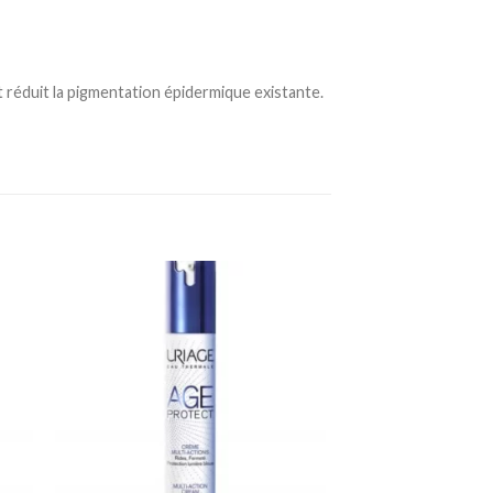
t réduit la pigmentation épidermique existante.
ter
Ajouter
a
à la
te
liste
vies
d’envies