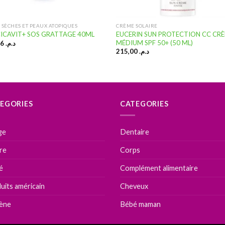
 SÈCHES ET PEAUX ATOPIQUES
CRÈME SOLAIRE
EUCERIN SUN PROTECTION CC CR
CICAVIT+ SOS GRATTAGE 40ML
MÉDIUM SPF 50+ (50 ML)
153,56
د.م.
215,00
د.م.
EGORIES
CATEGORIES
ge
Dentaire
ire
Corps
é
Complément alimentaire
uits américain
Cheveux
ène
Bébé maman