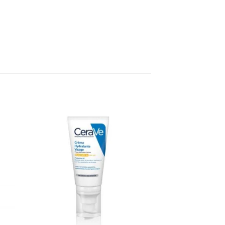
ter
Ajouter
a
à la
te
liste
vies
d’envies