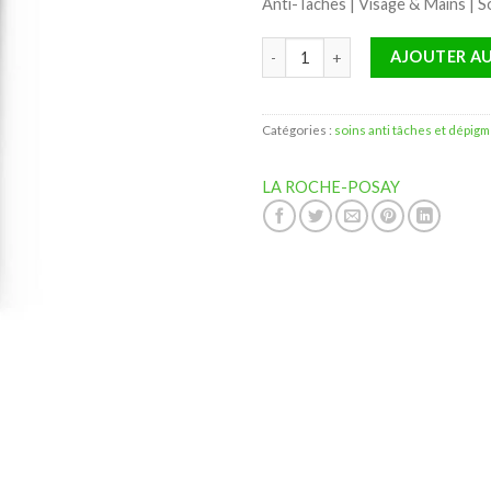
Anti-Taches | Visage & Mains | S
quantité de La Roche-Posay Pigm
AJOUTER AU
Catégories :
soins anti tâches et dépig
LA ROCHE-POSAY