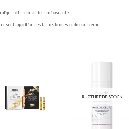
érulique offre une action antioxydante.
ur sur l’apparition des taches brunes et du teint terne.
Ajouter
Ajou
à la
à l
liste
lis
d’envies
d’en
RUPTURE DE STOCK