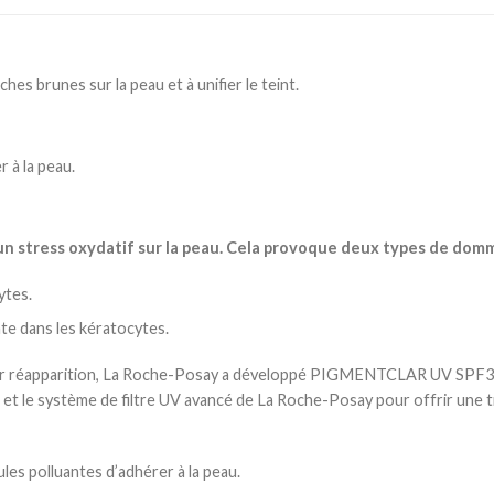
 brunes sur la peau et à unifier le teint.
 à la peau.
un stress oxydatif sur la peau. Cela provoque deux types de dom
ytes.
nte dans les kératocytes.
leur réapparition, La Roche-Posay a développé PIGMENTCLAR UV SPF30
e système de filtre UV avancé de La Roche-Posay pour offrir une trip
les polluantes d’adhérer à la peau.