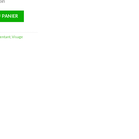
oin
entclar UV Spf30 Soin Correcteur Réuniformisant – 40ml
 PANIER
mentant
,
Visage