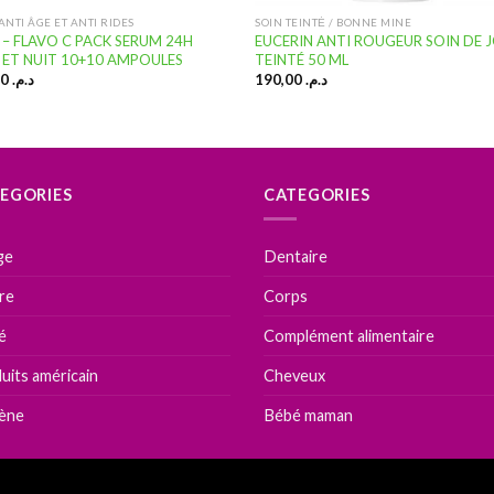
ANTI ÂGE ET ANTI RIDES
SOIN TEINTĖ / BONNE MINE
N – FLAVO C PACK SERUM 24H
EUCERIN ANTI ROUGEUR SOIN DE 
 ET NUIT 10+10 AMPOULES
TEINTÉ 50 ML
503,00
د.م.
190,00
د.م.
EGORIES
CATEGORIES
ge
Dentaire
ire
Corps
é
Complément alimentaire
uits américain
Cheveux
ène
Bébé maman