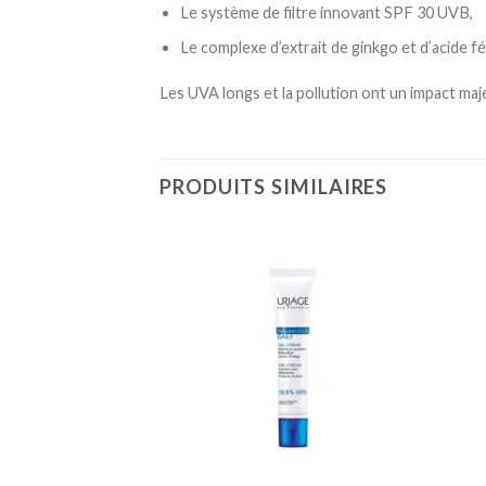
Le système de filtre innovant SPF 30 UVB,
Le complexe d’extrait de ginkgo et d’acide f
Les UVA longs et la pollution ont un impact maje
PRODUITS SIMILAIRES
Ajouter
Ajouter
à la
à la
liste
liste
d’envies
d’envies