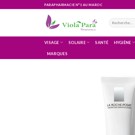
Skip
PARAPHARMACIE N°1 AU MAROC
to
content
Recherche
pour :
VISAGE
SOLAIRE
SANTÉ
HYGIÈNE
MARQUES