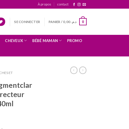
À propos
contact
SE CONNECTER
PANIER /
0,00
د.م.
0
CHEVEUX
BÉBÉ MAMAN
PROMO
CHES ET
igmentclar
recteur
40ml