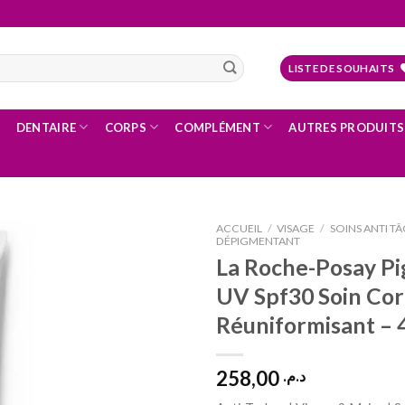
LISTE DE SOUHAITS
DENTAIRE
CORPS
COMPLÉMENT
AUTRES PRODUITS
ACCUEIL
/
VISAGE
/
SOINS ANTI TÂ
DÉPIGMENTANT
La Roche-Posay P
UV Spf30 Soin Cor
Ajouter
à la liste
Réuniformisant – 
d’envies
258,00
د.م.