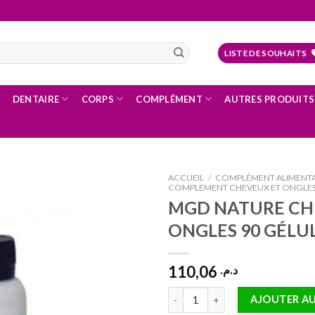
LISTE DE SOUHAITS
DENTAIRE
CORPS
COMPLÉMENT
AUTRES PRODUITS
ACCUEIL
/
COMPLÉMENT ALIMENTA
COMPLEMENT CHEVEUX ET ONGLE
MGD NATURE CH
ONGLES 90 GÉLU
Ajouter
à la liste
d’envies
110,06
د.م.
quantité de MGD NATURE CHEVE
AJOUTER AU