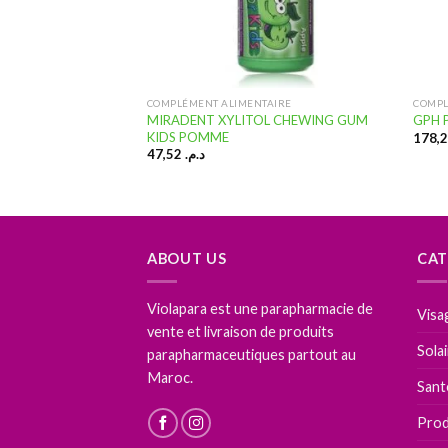
AIRE
COMPLÉMENT ALIMENTAIRE
COMPL
MIRADENT XYLITOL CHEWING GUM
 Dry Mouth Gum –
GPH 
KIDS POMME
47,52
د.م.
ABOUT US
CAT
Violapara est une parapharmacie de
Visa
vente et livraison de produits
Sola
parapharmaceutiques partout au
Maroc.
Sant
Prod