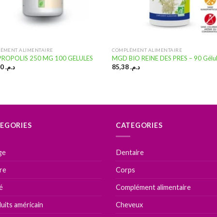
ÉMENT ALIMENTAIRE
COMPLÉMENT ALIMENTAIRE
PROPOLIS 250 MG 100 GELULES
MGD BIO REINE DES PRES – 90 Gélu
178,20
د.م.
85,38
د.م.
EGORIES
CATEGORIES
ge
Dentaire
ire
Corps
é
Complément alimentaire
uits américain
Cheveux