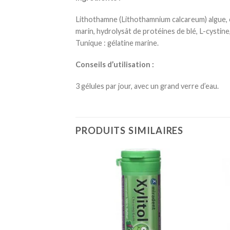
Lithothamne (Lithothamnium calcareum) algue, ort
marin, hydrolysât de protéines de blé, L-cystine,
Tunique : gélatine marine.
Conseils d’utilisation :
3 gélules par jour, avec un grand verre d’eau.
PRODUITS SIMILAIRES
Ajouter
Ajouter
à la
à la
liste
liste
d’envies
d’envies