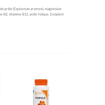
it de prêle (Equisetum arvense), magnésium
ne B2, vitamine B12, acide folique. Excipient.
ter
Ajouter
a
à la
te
liste
vies
d’envies