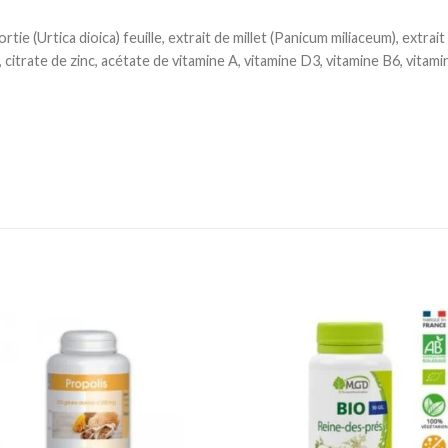
ie (Urtica dioica) feuille, extrait de millet (Panicum miliaceum), extra
 citrate de zinc, acétate de vitamine A, vitamine D3, vitamine B6, vitami
Ajouter
Ajou
à la
à l
liste
lis
d’envies
d’en