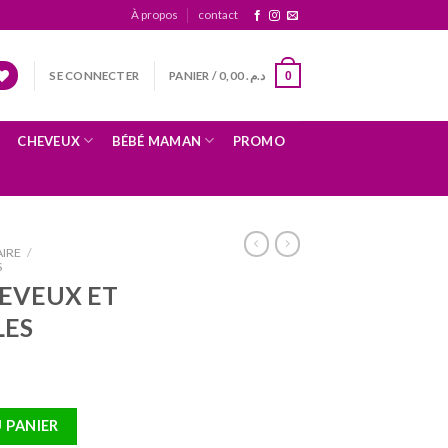
À propos
contact
SE CONNECTER
PANIER /
0,00
د.م.
0
CHEVEUX
BÉBÉ MAMAN
PROMO
IRE
/
S
EVEUX ET
LES
UX ET ONGLES 90 GÉLULES
 PANIER