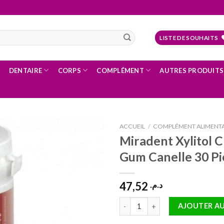
LISTE DE SOUHAITS
DENTAIRE
CORPS
COMPLÉMENT
AUTRES PRODUITS
ACCUEIL
/
COMPLÉMENT ALIMENTA
Miradent Xylitol 
Gum Canelle 30 Pi
Ajouter
à la liste
47,52
d’envies
د.م.
quantité de Miradent Xylitol Ch
AJOUTER AU