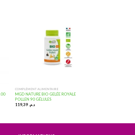
ter
Ajouter
a
à la
te
liste
vies
d’envies
COMPLÉMENT ALIMENTAIRE
100
MGD NATURE BIO GELÉE ROYALE
POLLEN 90 GÉLULES
119,39
د.م.