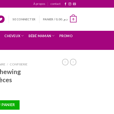
À propos
contact
SE CONNECTER
PANIER /
0,00
د.م.
0
CHEVEUX
BÉBÉ MAMAN
PROMO
IRE
/
CONFISERIE
Chewing
èces
ewing Gum Canelle 30 Pièces
 PANIER