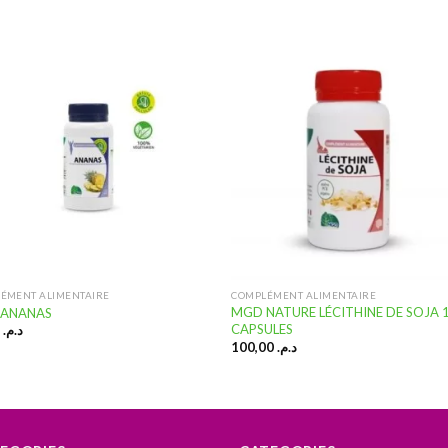
Ajouter
Ajou
à la
à l
liste
lis
d’envies
d’en
ÉMENT ALIMENTAIRE
COMPLÉMENT ALIMENTAIRE
MGD NATURE LÉCITHINE DE SOJA 
ANANAS
CAPSULES
90,50
د.م.
100,00
د.م.